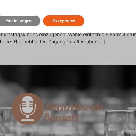
Einstellungen
Akzeptieren
e Hier findest du Formulierungsvorschläge, um in deiner R
burtstagskindes einzugehen. Wähle einfach die Formulierun
teine: Hier gibt’s den Zugang zu allen über […]