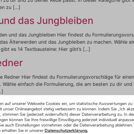
en zu […]
und das Jungbleiben
en und das Jungbleiben Hier findest du Formulierungsvors
as Älterwerden und das Jungbleiben zu machen. Wähle einf
gibt es 14 Textbausteine: Hier gibt’s […]
edner
e Redner Hier findest du Formulierungsvorschläge für einen
Wähle einfach die Formulierung, die am besten zu dir und z
…]
en auf unserer Webseite Cookies ein, um statistische Auswertungen zu 
t unser Onlineangebot stetig verbessern zu können. Indem Sie „Ich akze
, stimmen Sie (jederzeit widerruflich) dieser Datenverarbeitung zu. In de
ier findest du Formulierungsvorschläge für einen Toast a
ngen können Sie Ihre freiwillige Einwilligung jederzeit individuell anpasse
ie auch Einstellungen vornehmen oder die Datenverarbeitung ablehnen.
r und zu deiner Rede passt. In dieser Kategorie gibt es 10 T
 erhalten Sie in unserer
Datenschutzerklärung.
elden Noch […]