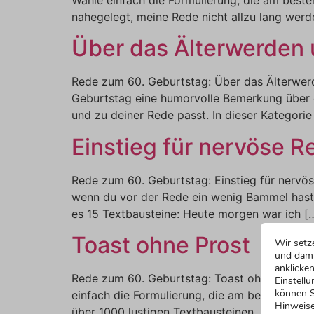
nahegelegt, meine Rede nicht allzu lang werd
Über das Älterwerden 
Rede zum 60. Geburtstag: Über das Älterwerd
Geburtstag eine humorvolle Bemerkung über d
und zu deiner Rede passt. In dieser Kategorie 
Einstieg für nervöse R
Rede zum 60. Geburtstag: Einstieg für nervös
wenn du vor der Rede ein wenig Bammel hast. 
es 15 Textbausteine: Heute morgen war ich [
Toast ohne Prost
Wir setz
und dami
anklicken
Rede zum 60. Geburtstag: Toast ohne Prost H
Einstellu
können S
einfach die Formulierung, die am besten zu di
Hinweise
über 1000 lustigen Textbausteinen Jetzt anm