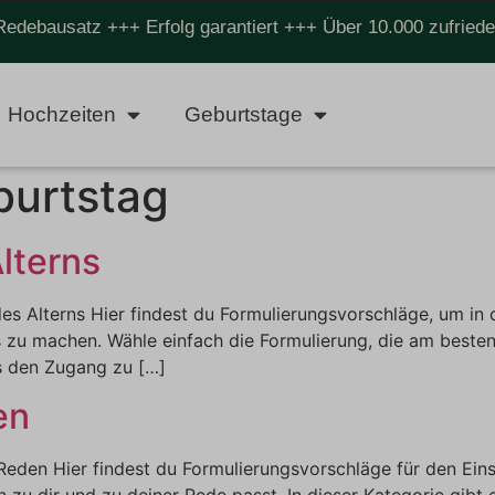
Redebausatz +++ Erfolg garantiert +++ Über 10.000 zufrie
Hochzeiten
Geburtstage
burtstag
Alterns
es Alterns Hier findest du Formulierungsvorschläge, um in
 zu machen. Wähle einfach die Formulierung, die am besten 
’s den Zugang zu […]
en
Reden Hier findest du Formulierungsvorschläge für den Ein
 zu dir und zu deiner Rede passt. In dieser Kategorie gibt 