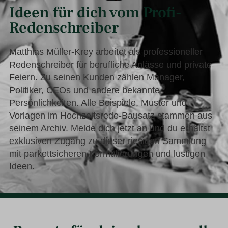
Ideen für dich vom Profi-
Redenschreiber
Matthias Müller-Krey arbeitet als professioneller
Redenschreiber für berufliche Anlässe und private
Feiern. Zu seinen Kunden zählen Manager,
Politiker, CEOs und andere bekannte
Persönlichkeiten. Alle Beispiele, Muster und
Vorlagen im Hochzeitsrede-Bausatz stammen aus
seinem Archiv. Melde dich jetzt an und du erhältst
exklusiven Zugang zu dieser riesigen Sammlung
mit parkettsicheren Formulierungen und lustigen
Ideen.