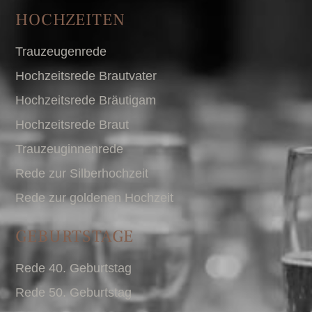
HOCHZEITEN
Trauzeugenrede
Hochzeitsrede Brautvater
Hochzeitsrede Bräutigam
Hochzeitsrede Braut
Trauzeuginnenrede
Rede zur Silberhochzeit
Rede zur goldenen Hochzeit
GEBURTSTAGE
Rede 40. Geburtstag
Rede 50. Geburtstag