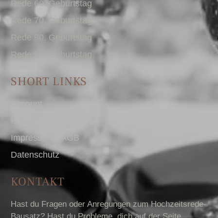
Rede 60. Geburtstag
Rede 70. Geburtstag
Rede 80. Geburtstag
Rede 90. Geburtstag
SHORT LINKS
Account
Presse
Impressum I AGB
Datenschutz
KONTAKT
Hast du Fragen oder Anregungen zum Hochzeitsrede-
Bausatz? Hast du Probleme, dich auf der Seite