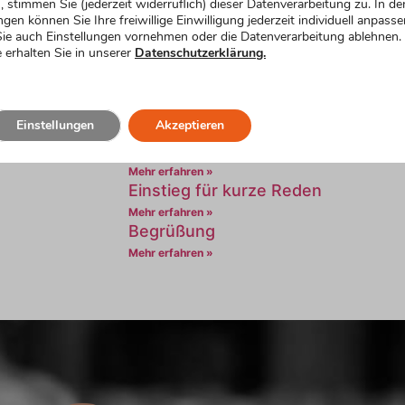
Noch mehr lustige
, stimmen Sie (jederzeit widerruflich) dieser Datenverarbeitung zu. In de
ngen können Sie Ihre freiwillige Einwilligung jederzeit individuell anpasse
Formulierungsvorschl
ie auch Einstellungen vornehmen oder die Datenverarbeitung ablehnen.
 erhalten Sie in unserer
Datenschutzerklärung.
Humorvoller Einstieg für die Rede 
Mehr erfahren »
Emotionaler Einstieg
Einstellungen
Akzeptieren
Mehr erfahren »
Einstieg für nervöse Redner
Mehr erfahren »
Einstieg für kurze Reden
Mehr erfahren »
Begrüßung
Mehr erfahren »