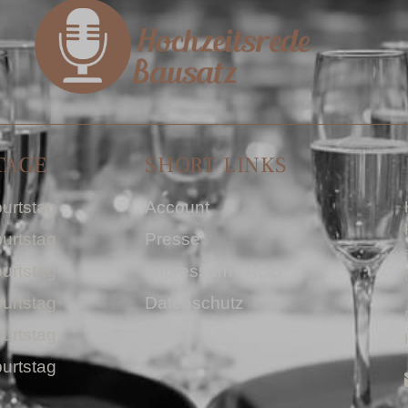
TAGE
SHORT LINKS
urtstag
Account
urtstag
Presse
urtstag
Impressum I AGB
urtstag
Datenschutz
urtstag
urtstag