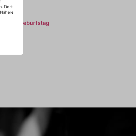
n
n. Dort
äge
 Nähere
zum 70. Geburtstag