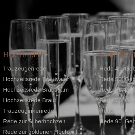
HOCHZEITEN
GEBURTS
Trauzeugenrede
Rede 40. Geb
Hochzeitsrede Brautvater
Rede 50. Geb
Hochzeitsrede Bräutigam
Rede 60. Geb
Hochzeitsrede Braut
Rede 70. Geb
Trauzeuginnenrede
Rede 80. Geb
Rede zur Silberhochzeit
Rede 90. Geb
Rede zur goldenen Hochzeit