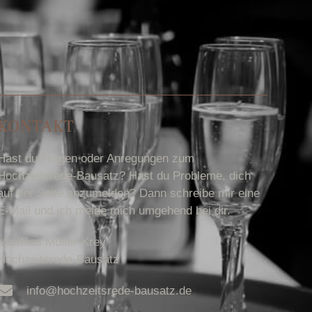
KONTAKT
Hast du Fragen oder Anregungen zum
Hochzeitsrede-Bausatz? Hast du Probleme, dich
auf der Seite anzumelden? Dann schreibe mir eine
E-Mail und ich melde mich umgehend bei dir.
Matthias Müller-Krey
Hochzeitsrede-Bausatz
info@hochzeitsrede-bausatz.de