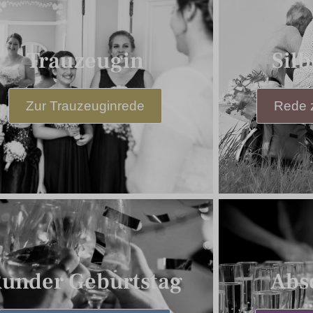
Trauzeugin
Sil
Zur Trauzeuginrede
Rede z
under Geburtstag
Abs