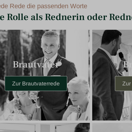
jede Rede die passenden Worte
ne Rolle als Rednerin oder Redn
Brautvater
B
Zur Brautvaterrede
Zur