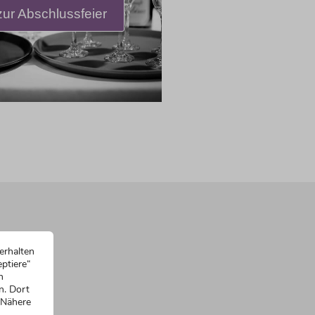
ur Abschlussfeier
erhalten
ptiere“
n
n. Dort
 Nähere