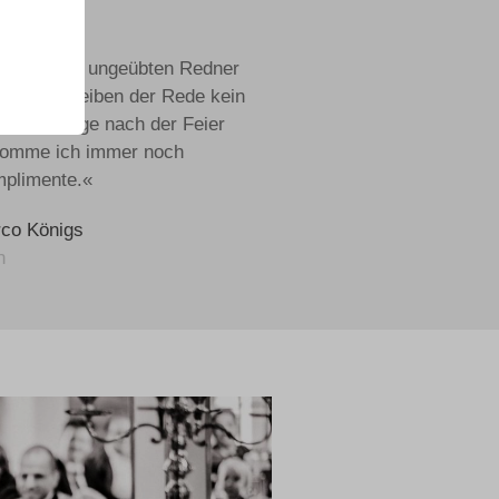
r mich als ungeübten Redner
 das Schreiben der Rede kein
blem. Lange nach der Feier
omme ich immer noch
plimente.«
co Königs
n