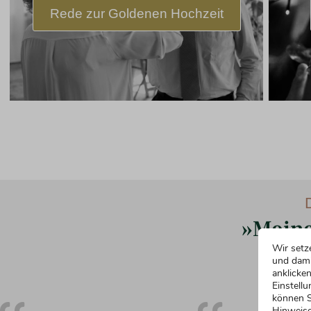
Rede zur Goldenen Hochzeit
»Meine
Wir setz
und dami
anklicken
Einstellu
können S
Hinweise