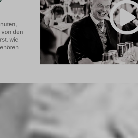
inuten,
m von den
st, wie
gehören