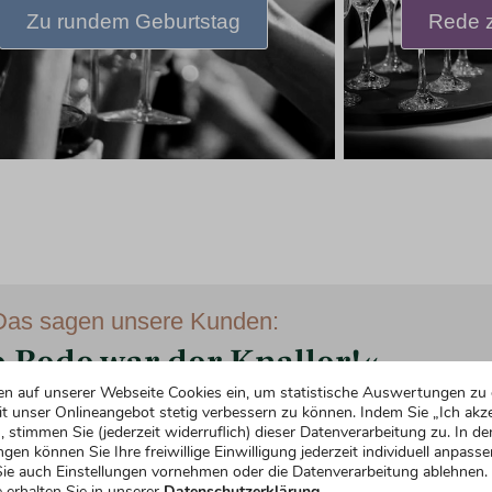
Zu rundem Geburtstag
Rede z
Das sagen unsere Kunden:
 Rede war der Knaller!«
en auf unserer Webseite Cookies ein, um statistische Auswertungen zu 
t unser Onlineangebot stetig verbessern zu können. Indem Sie „Ich akze





, stimmen Sie (jederzeit widerruflich) dieser Datenverarbeitung zu. In de
ngen können Sie Ihre freiwillige Einwilligung jederzeit individuell anpasse
ie auch Einstellungen vornehmen oder die Datenverarbeitung ablehnen.
 erhalten Sie in unserer
Datenschutzerklärung.