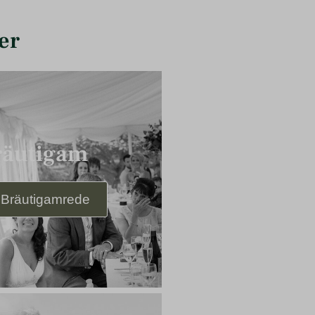
er
räutigam
 Bräutigamrede