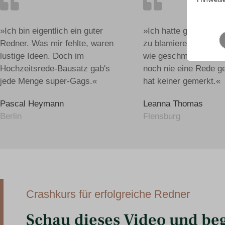
»Ich bin eigentlich ein guter
»Ich hatte großen Ba
Redner. Was mir fehlte, waren
zu blamieren. Aber es 
lustige Ideen. Doch im
wie geschmiert. Dass
Hochzeitsrede-Bausatz gab's
noch nie eine Rede g
jede Menge super-Gags.«
hat keiner gemerkt.«
Pascal Heymann
Leanna Thomas
Berlin
Flensburg
Crashkurs für erfolgreiche Redner
Schau dieses Video und beg