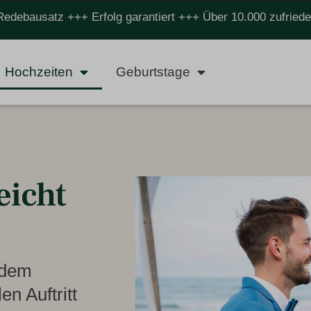
Redebausatz +++ Erfolg garantiert +++ Über 10.000 zufrie
Hochzeiten
Geburtstage
eicht
 dem
n Auftritt