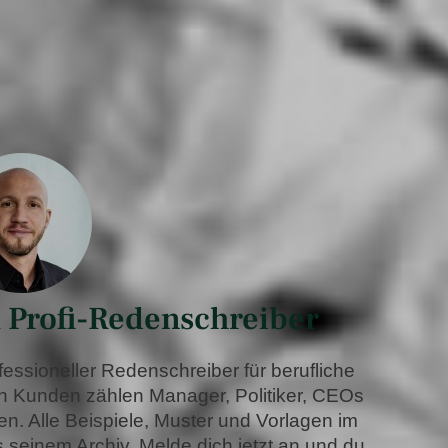
 Profi-Redenschreiber
ofessioneller Redenschreiber für berufliche
en Kunden zählen Manager, Politiker, CEOs
n. Alle Beispiele, Muster und Vorlagen im
einem Archiv. Melde dich jetzt an und du