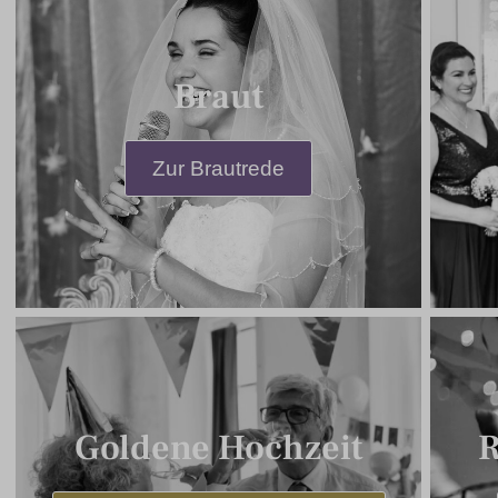
Braut
Zur Brautrede
Goldene Hochzeit
R