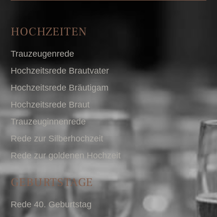
HOCHZEITEN
Trauzeugenrede
Hochzeitsrede Brautvater
Hochzeitsrede Bräutigam
Hochzeitsrede Braut
Trauzeuginnenrede
Rede zur Silberhochzeit
Rede zur goldenen Hochzeit
GEBURTSTAGE
Rede 40. Geburtstag