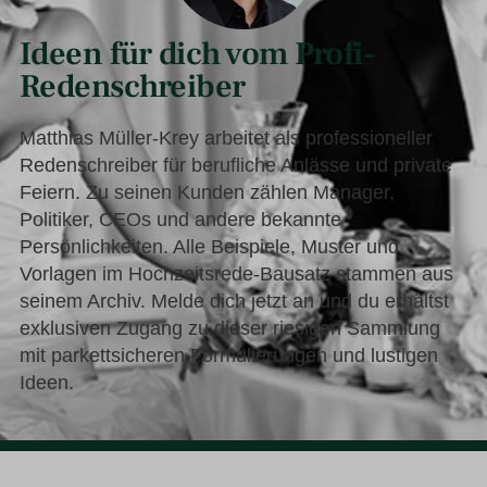
Ideen für dich vom Profi-
Redenschreiber
Matthias Müller-Krey arbeitet als professioneller
Redenschreiber für berufliche Anlässe und private
Feiern. Zu seinen Kunden zählen Manager,
Politiker, CEOs und andere bekannte
Persönlichkeiten. Alle Beispiele, Muster und
Vorlagen im Hochzeitsrede-Bausatz stammen aus
seinem Archiv. Melde dich jetzt an und du erhältst
exklusiven Zugang zu dieser riesigen Sammlung
mit parkettsicheren Formulierungen und lustigen
Ideen.