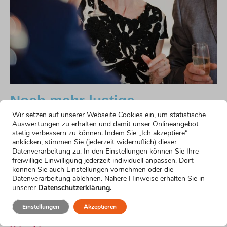
Noch mehr lustige
Formulierungsvorschläge
Wir setzen auf unserer Webseite Cookies ein, um statistische
Auswertungen zu erhalten und damit unser Onlineangebot
stetig verbessern zu können. Indem Sie „Ich akzeptiere“
Humorvoller Einstieg für die Rede zum 90.
anklicken, stimmen Sie (jederzeit widerruflich) dieser
Geburtstag
Datenverarbeitung zu. In den Einstellungen können Sie Ihre
freiwillige Einwilligung jederzeit individuell anpassen. Dort
Mehr erfahren »
können Sie auch Einstellungen vornehmen oder die
Emotionaler Einstieg
Datenverarbeitung ablehnen. Nähere Hinweise erhalten Sie in
Mehr erfahren »
unserer
Datenschutzerklärung.
Einstieg für nervöse Redner
Mehr erfahren »
Einstellungen
Akzeptieren
Einstieg für kurze Reden