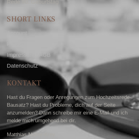
Rede 90. Geburtstag
SHORT LINKS
Account
Presse
Impressum I AGB
Datenschutz
KONTAKT
Hast du Fragen oder Anregungen zum Hochzeitsrede-
Bausatz? Hast du Probleme, dich auf der Seite
anzumelden? Dann schreibe mir eine E-Mail und ich
melde mich umgehend bei dir.
Matthias Müller-Krey