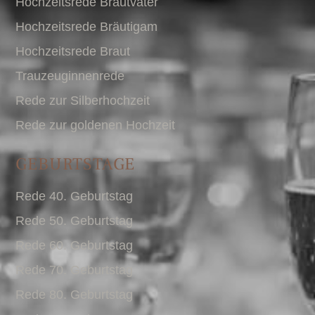
Hochzeitsrede Brautvater
Hochzeitsrede Bräutigam
Hochzeitsrede Braut
Trauzeuginnenrede
Rede zur Silberhochzeit
Rede zur goldenen Hochzeit
GEBURTSTAGE
Rede 40. Geburtstag
Rede 50. Geburtstag
Rede 60. Geburtstag
Rede 70. Geburtstag
Rede 80. Geburtstag