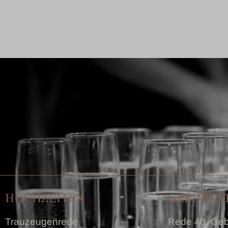
HOCHZEITEN
GEBURTS
Trauzeugenrede
Rede 40. Geb