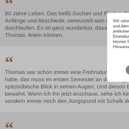
90 Jahre Leben. Das heißt Suchen und Finden, E
Anfänge und Abschiede, verwurzelt sein und tro
Wir setz
und dami
durchlaufen. Es ist ganz wunderbar, dass wir all das
anklicken
Thomas, feiern können.
Einstellu
können S
Hinweise
Thomas war schon immer eine Frohnatur! Als ich 
habe, das muss im ersten Semester an der Uni ge
spitzbübische Blick in seinen Augen. Und diesen Bl
bewahrt. Wenn ich ihn jetzt anschaue, sehe ich k
sondern immer noch den Jungspund mit Schalk 