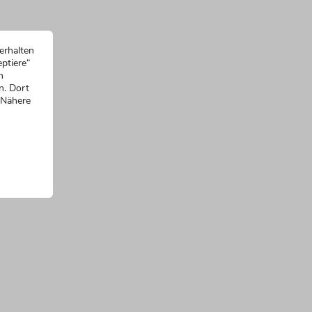
erhalten
ptiere“
n
n. Dort
 Nähere