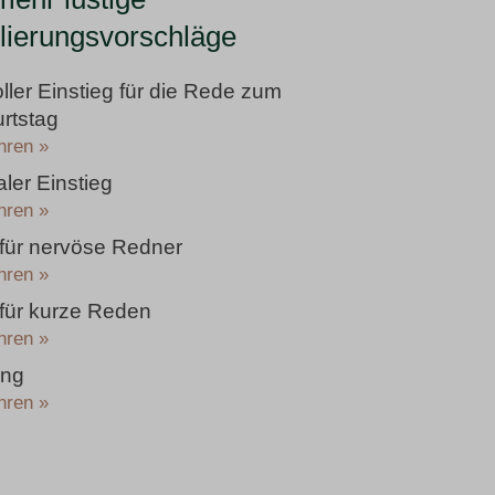
ierungsvorschläge
ler Einstieg für die Rede zum
rtstag
hren »
ler Einstieg
hren »
 für nervöse Redner
hren »
 für kurze Reden
hren »
ng
hren »