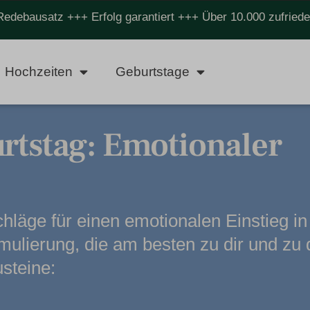
Redebausatz +++ Erfolg garantiert +++ Über 10.000 zufrie
Hochzeiten
Geburtstage
rtstag: Emotionaler
chläge für einen emotionalen Einstieg i
ulierung, die am besten zu dir und zu 
usteine: