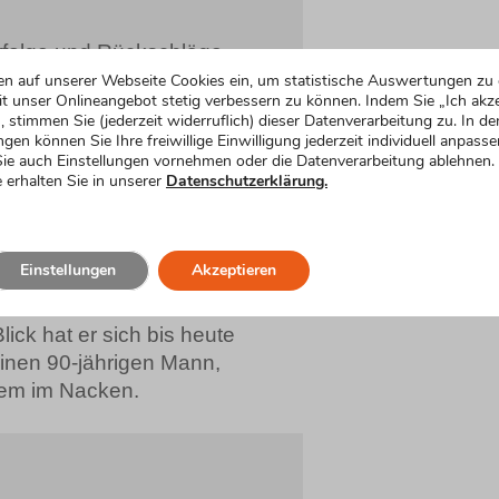
rfolge und Rückschläge,
tzdem Veränderungen
en auf unserer Webseite Cookies ein, um statistische Auswertungen zu 
t unser Onlineangebot stetig verbessern zu können. Indem Sie „Ich akze
 heute mit dir, lieber
, stimmen Sie (jederzeit widerruflich) dieser Datenverarbeitung zu. In de
ngen können Sie Ihre freiwillige Einwilligung jederzeit individuell anpasse
ie auch Einstellungen vornehmen oder die Datenverarbeitung ablehnen.
 erhalten Sie in unserer
Datenschutzerklärung.
Einstellungen
Akzeptieren
ihn zum ersten Mal gesehen
wesen sein, war da dieser
ick hat er sich bis heute
einen 90-jährigen Mann,
dem im Nacken.