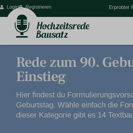
Login
Registrieren
Erprobter 
Rede zum 90. Gebu
Einstieg
Hier findest du Formulierungsvors
Geburtstag. Wähle einfach die Form
dieser Kategorie gibt es 14 Textba