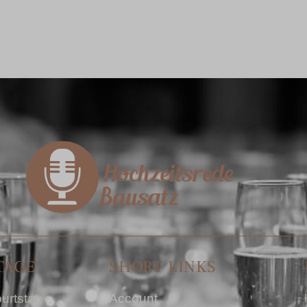
TAGE
SHORT LINKS
urtstag
Account