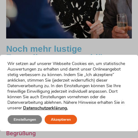
Noch mehr lustige
Formulierungsvorschläge
Wir setzen auf unserer Webseite Cookies ein, um statistische
Auswertungen zu erhalten und damit unser Onlineangebot
Humorvoller Einstieg für die Rede zum 90.
stetig verbessern zu können. Indem Sie „Ich akzeptiere“
Geburtstag
anklicken, stimmen Sie (jederzeit widerruflich) dieser
Datenverarbeitung zu. In den Einstellungen können Sie Ihre
Mehr erfahren »
freiwillige Einwilligung jederzeit individuell anpassen. Dort
Emotionaler Einstieg
können Sie auch Einstellungen vornehmen oder die
Mehr erfahren »
Datenverarbeitung ablehnen. Nähere Hinweise erhalten Sie in
Einstieg für nervöse Redner
unserer
Datenschutzerklärung.
Mehr erfahren »
Einstieg für kurze Reden
Einstellungen
Akzeptieren
Mehr erfahren »
Begrüßung