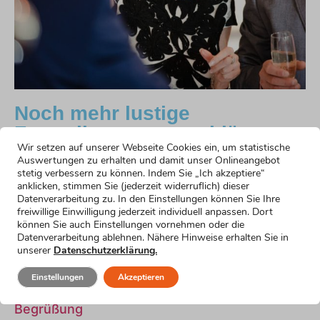
Noch mehr lustige
Formulierungsvorschläge
Wir setzen auf unserer Webseite Cookies ein, um statistische
Auswertungen zu erhalten und damit unser Onlineangebot
Humorvoller Einstieg für die Rede zum 70.
stetig verbessern zu können. Indem Sie „Ich akzeptiere“
Geburtstag
anklicken, stimmen Sie (jederzeit widerruflich) dieser
Datenverarbeitung zu. In den Einstellungen können Sie Ihre
Mehr erfahren »
freiwillige Einwilligung jederzeit individuell anpassen. Dort
Emotionaler Einstieg
können Sie auch Einstellungen vornehmen oder die
Mehr erfahren »
Datenverarbeitung ablehnen. Nähere Hinweise erhalten Sie in
Einstieg für nervöse Redner
unserer
Datenschutzerklärung.
Mehr erfahren »
Einstieg für kurze Reden
Einstellungen
Akzeptieren
Mehr erfahren »
Begrüßung