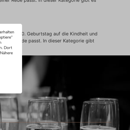
erhalten
ede zum 60. Geburtstag auf die Kindheit und
ptiere“
einer Rede passt. In dieser Kategorie gibt
n
n. Dort
 Nähere