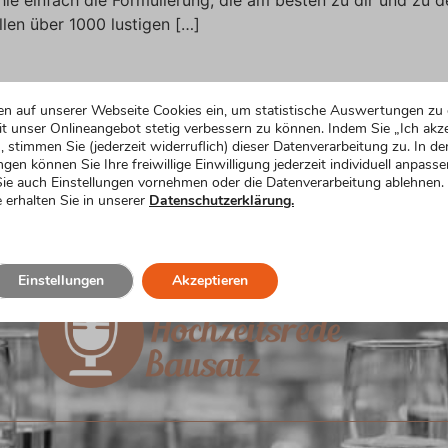
llen über 1000 lustigen […]
en auf unserer Webseite Cookies ein, um statistische Auswertungen zu 
d Hier findest du Formulierungsvorschläge, um in deiner R
t unser Onlineangebot stetig verbessern zu können. Indem Sie „Ich akze
le einfach die Formulierung, die am besten zu dir und zu d
, stimmen Sie (jederzeit widerruflich) dieser Datenverarbeitung zu. In de
u allen über 1000 […]
ngen können Sie Ihre freiwillige Einwilligung jederzeit individuell anpasse
ie auch Einstellungen vornehmen oder die Datenverarbeitung ablehnen.
 erhalten Sie in unserer
Datenschutzerklärung.
Einstellungen
Akzeptieren