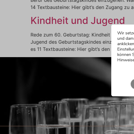
14 Textbausteine: Hier gibt’s den Zugang zu a
Kindheit und Jugend
Wir setz
Rede zum 60. Geburtstag: Kindheit und Jugen
und dami
Jugend des Geburtstagskindes einzugehen. Wäh
anklicken
es 11 Textbausteine: Hier gibt’s den Zugang z
Einstellu
können S
Hinweise