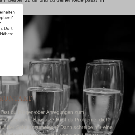
erhalten
ptiere“
n
n. Dort
 Nähere
KONTAKT
Hast du Fragen oder Anregungen zum
Hochzeitsrede-Bausatz? Hast du Probleme, dich
auf der Seite anzumelden? Dann schreibe mir eine
E-Mail und ich melde mich umgehend bei dir.