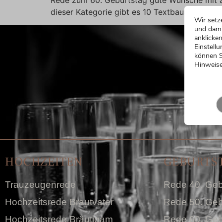
dieser Kategorie gibt es 10 Textbausteine: Hie
Wir setz
und dami
anklicken
Einstellu
können S
Hinweise
HOCHZEITEN
GEBURTS
Trauzeugenrede
Rede 40. Geb
Hochzeitsrede Brautvater
Rede 50. Geb
Hochzeitsrede Bräutigam
Rede 60. Geb