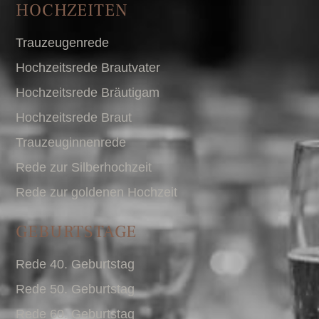
HOCHZEITEN
Trauzeugenrede
Hochzeitsrede Brautvater
Hochzeitsrede Bräutigam
Hochzeitsrede Braut
Trauzeuginnenrede
Rede zur Silberhochzeit
Rede zur goldenen Hochzeit
GEBURTSTAGE
Rede 40. Geburtstag
Rede 50. Geburtstag
Rede 60. Geburtstag