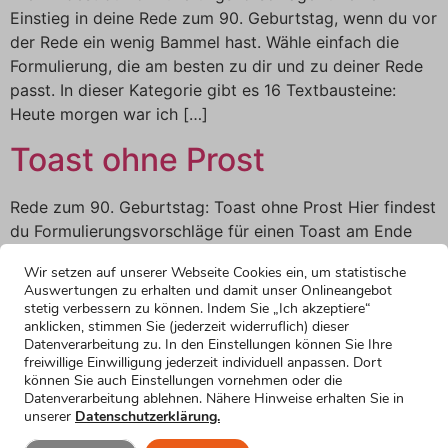
Einstieg in deine Rede zum 90. Geburtstag, wenn du vor
der Rede ein wenig Bammel hast. Wähle einfach die
Formulierung, die am besten zu dir und zu deiner Rede
passt. In dieser Kategorie gibt es 16 Textbausteine:
Heute morgen war ich […]
Toast ohne Prost
Rede zum 90. Geburtstag: Toast ohne Prost Hier findest
du Formulierungsvorschläge für einen Toast am Ende
deiner Rede zum 90. Geburtstag. Wähle einfach die
Wir setzen auf unserer Webseite Cookies ein, um statistische
Formulierung, die am besten zu dir und zu deiner Rede
Auswertungen zu erhalten und damit unser Onlineangebot
passt. In dieser Kategorie gibt es 10 Textbausteine: Hier
stetig verbessern zu können. Indem Sie „Ich akzeptiere“
anklicken, stimmen Sie (jederzeit widerruflich) dieser
gibt’s den Zugang zu allen über 1000 lustigen
Datenverarbeitung zu. In den Einstellungen können Sie Ihre
Textbausteinen Jetzt anmelden Noch […]
freiwillige Einwilligung jederzeit individuell anpassen. Dort
können Sie auch Einstellungen vornehmen oder die
Freunde und Familie
Datenverarbeitung ablehnen. Nähere Hinweise erhalten Sie in
unserer
Datenschutzerklärung.
Rede zum 90. Geburtstag: Freunde und Familie Hier