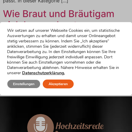
passt. In dieser Kategorie […]
Wie Braut und Bräutigam
sich kennenlernten
Wir setzen auf unserer Webseite Cookies ein, um statistische
Auswertungen zu erhalten und damit unser Onlineangebot
Bräutigamrede: Wie Braut und Bräutigam sich
stetig verbessern zu können. Indem Sie „Ich akzeptiere“
kennenlernten Hier findest du Formulierungsvorschläge,
anklicken, stimmen Sie (jederzeit widerruflich) dieser
Datenverarbeitung zu. In den Einstellungen können Sie Ihre
um deinen Hochzeitsgästen in deiner Hochzeitsrede als
freiwillige Einwilligung jederzeit individuell anpassen. Dort
Bräutigam davon zu erzählen, wie du deine Braut
können Sie auch Einstellungen vornehmen oder die
kennengelernt hast. Wähle einfach die Formulierung, die
Datenverarbeitung ablehnen. Nähere Hinweise erhalten Sie in
unserer
Datenschutzerklärung.
am besten zu dir und zu deiner Rede passt. In dieser
Kategorie gibt es 10 Textbausteine: Hier gibt’s den
Einstellungen
Akzeptieren
Zugang zu allen […]