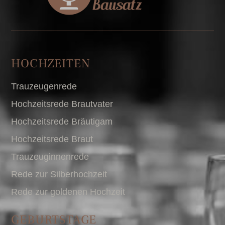
HOCHZEITEN
Trauzeugenrede
Hochzeitsrede Brautvater
Hochzeitsrede Bräutigam
Hochzeitsrede Braut
Trauzeuginnenrede
Rede zur Silberhochzeit
Rede zur goldenen Hochzeit
GEBURTSTAGE