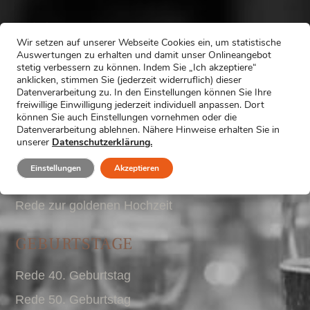
HOCHZEITEN
Wir setzen auf unserer Webseite Cookies ein, um statistische
Auswertungen zu erhalten und damit unser Onlineangebot
Trauzeugenrede
stetig verbessern zu können. Indem Sie „Ich akzeptiere“
anklicken, stimmen Sie (jederzeit widerruflich) dieser
Hochzeitsrede Brautvater
Datenverarbeitung zu. In den Einstellungen können Sie Ihre
freiwillige Einwilligung jederzeit individuell anpassen. Dort
Hochzeitsrede Bräutigam
können Sie auch Einstellungen vornehmen oder die
Datenverarbeitung ablehnen. Nähere Hinweise erhalten Sie in
Hochzeitsrede Braut
unserer
Datenschutzerklärung.
Trauzeuginnenrede
Einstellungen
Akzeptieren
Rede zur Silberhochzeit
Rede zur goldenen Hochzeit
GEBURTSTAGE
Rede 40. Geburtstag
Rede 50. Geburtstag