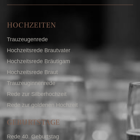
HOCHZEITEN
Trauzeugenrede
Hochzeitsrede Brautvater
Hochzeitsrede Bräutigam
Hochzeitsrede Braut
Trauzeuginnenrede
Rede zur Silberhochzeit
Rede zur goldenen Hochzeit
GEBURTSTAGE
Rede 40. Geburtstag