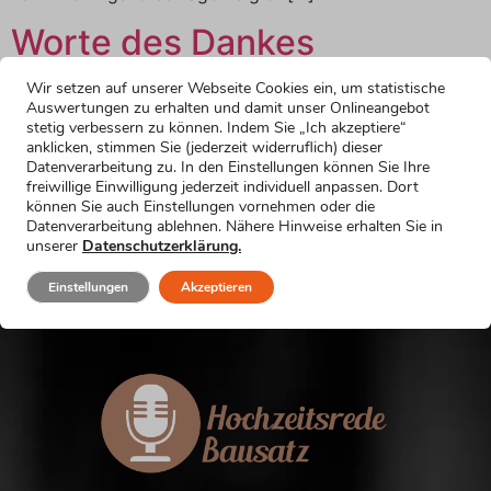
Worte des Dankes
Wir setzen auf unserer Webseite Cookies ein, um statistische
Brautvaterrede: Worte des Dankes Hier findest du
Auswertungen zu erhalten und damit unser Onlineangebot
Formulierungsvorschläge für dankende Worte am
stetig verbessern zu können. Indem Sie „Ich akzeptiere“
Schluss deiner Hochzeitsrede als Brautvater. Wähle
anklicken, stimmen Sie (jederzeit widerruflich) dieser
Datenverarbeitung zu. In den Einstellungen können Sie Ihre
einfach die Formulierung, die am besten zu dir und zu
freiwillige Einwilligung jederzeit individuell anpassen. Dort
deiner Rede passt. In dieser Kategorie gibt es 11
können Sie auch Einstellungen vornehmen oder die
Textbausteine: Hier gibt’s den Zugang zu allen über
Datenverarbeitung ablehnen. Nähere Hinweise erhalten Sie in
unserer
Datenschutzerklärung.
1000 lustigen Textbausteinen Jetzt anmelden Noch
mehr lustige Formulierungsvorschläge Meine […]
Einstellungen
Akzeptieren