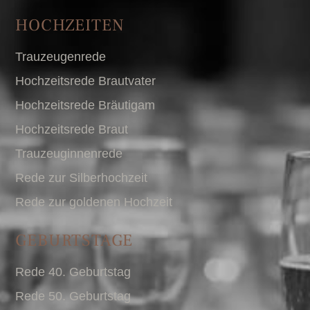
HOCHZEITEN
Trauzeugenrede
Hochzeitsrede Brautvater
Hochzeitsrede Bräutigam
Hochzeitsrede Braut
Trauzeuginnenrede
Rede zur Silberhochzeit
Rede zur goldenen Hochzeit
GEBURTSTAGE
Rede 40. Geburtstag
Rede 50. Geburtstag