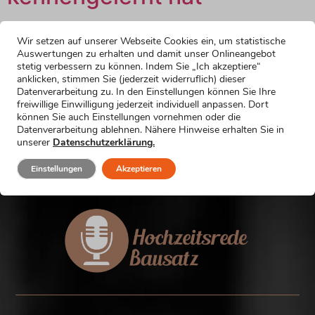
Rede zur goldenen Hochzeit: Wie das Brautpaar sich
Wir setzen auf unserer Webseite Cookies ein, um statistische
kennengelernt hat Hier findest du
Auswertungen zu erhalten und damit unser Onlineangebot
Formulierungsvorschläge, um in deiner Rede zur
stetig verbessern zu können. Indem Sie „Ich akzeptiere“
anklicken, stimmen Sie (jederzeit widerruflich) dieser
goldenen Hochzeit etwas über das Kennenlernen des
Datenverarbeitung zu. In den Einstellungen können Sie Ihre
Paares vor 50 Jahren zu sagen. Wähle einfach die
freiwillige Einwilligung jederzeit individuell anpassen. Dort
Formulierung, die am besten zu dir und zu deiner Rede
können Sie auch Einstellungen vornehmen oder die
Datenverarbeitung ablehnen. Nähere Hinweise erhalten Sie in
passt. In dieser Kategorie gibt es 10 Textbausteine: Hier
unserer
Datenschutzerklärung.
gibt’s […]
Einstellungen
Akzeptieren