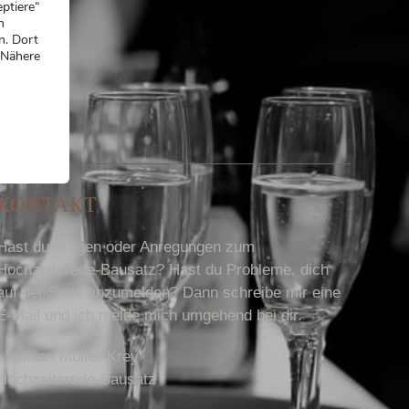
ptiere“
n
n. Dort
 Nähere
KONTAKT
Hast du Fragen oder Anregungen zum
Hochzeitsrede-Bausatz? Hast du Probleme, dich
auf der Seite anzumelden? Dann schreibe mir eine
E-Mail und ich melde mich umgehend bei dir.
Matthias Müller-Krey
Hochzeitsrede-Bausatz