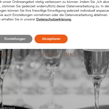
t unser Onlineangebot stetig verbessern zu können. Indem Sie „Ich akze
, stimmen Sie (jederzeit widerruflich) dieser Datenverarbeitung zu. In de
ngen können Sie Ihre freiwillige Einwilligung jederzeit individuell anpasse
ie auch Einstellungen vornehmen oder die Datenverarbeitung ablehnen.
 erhalten Sie in unserer
Datenschutzerklärung.
Einstellungen
Akzeptieren
TAGE
SHORT LINKS
urtstag
Account
urtstag
Presse
urtstag
Impressum I AGB
urtstag
Datenschutz
urtstag
urtstag