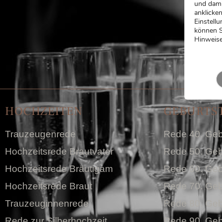
und dami
anklicken
Einstellu
können S
Hinweise
HOCHZEITEN
GEBURTS
Trauzeugenrede
Rede 40. Geb
Hochzeitsrede Brautvater
Rede 50. Geb
Hochzeitsrede Bräutigam
Rede 60. Geb
Hochzeitsrede Braut
Rede 70. Geb
Trauzeuginnenrede
Rede 80. Geb
Rede zur Silberhochzeit
Rede 90. Geb