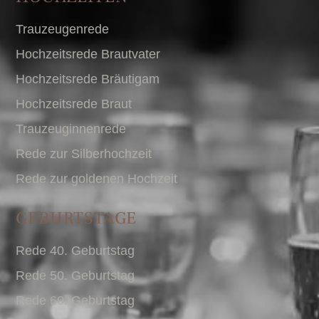
Trauzeugenrede
Hochzeitsrede Brautvater
Hochzeitsrede Bräutigam
Hochzeitsrede Braut
Trauzeuginnenrede
Rede zur Silberhochzeit
Rede zur goldenen Hochzeit
GEBURTSTAGE
Rede 40. Geburtstag
Rede 50. Geburtstag
Rede 60. Geburtstag