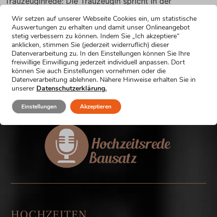
Trauzeuginrede: Die Trauzeugin spricht in der
Hochzeitsrede über die Hochzeitsfeier Hier findest du
Wir setzen auf unserer Webseite Cookies ein, um statistische
Formulierungsvorschläge, um in deiner Hochzeitsrede
Auswertungen zu erhalten und damit unser Onlineangebot
als Trauzeugin ein paar Bemerkungen über die
stetig verbessern zu können. Indem Sie „Ich akzeptiere“
anklicken, stimmen Sie (jederzeit widerruflich) dieser
Hochzeitsfeier zu machen. Wähle einfach die
Datenverarbeitung zu. In den Einstellungen können Sie Ihre
Formulierung, die am besten zu dir und zu deiner Rede
freiwillige Einwilligung jederzeit individuell anpassen. Dort
passt. In dieser Kategorie gibt es 10 Textbausteine: Hier
können Sie auch Einstellungen vornehmen oder die
Datenverarbeitung ablehnen. Nähere Hinweise erhalten Sie in
gibt’s den Zugang zu allen […]
unserer
Datenschutzerklärung.
Einstellungen
Akzeptieren
HOCHZEITEN