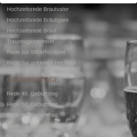
Hochzeitsrede Brautvater
Hochzeitsrede Bräutigam
Hochzeitsrede Braut
Trauzeuginnenrede
Rede zur Silberhochzeit
Rede zur goldenen Hochzeit
GEBURTSTAGE
Rede 40. Geburtstag
Rede 50. Geburtstag
Rede 60. Geburtstag
Rede 70. Geburtstag
Rede 80. Geburtstag