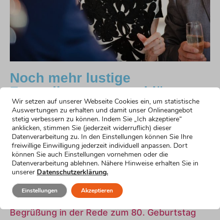
Noch mehr lustige
Formulierungsvorschläge
Wir setzen auf unserer Webseite Cookies ein, um statistische
Auswertungen zu erhalten und damit unser Onlineangebot
Humorvoller Einstieg für die Rede zum 80.
stetig verbessern zu können. Indem Sie „Ich akzeptiere“
Geburtstag
anklicken, stimmen Sie (jederzeit widerruflich) dieser
Datenverarbeitung zu. In den Einstellungen können Sie Ihre
Mehr erfahren »
freiwillige Einwilligung jederzeit individuell anpassen. Dort
Emotionaler Einstieg
können Sie auch Einstellungen vornehmen oder die
Mehr erfahren »
Datenverarbeitung ablehnen. Nähere Hinweise erhalten Sie in
Einstieg für nervöse Redner
unserer
Datenschutzerklärung.
Mehr erfahren »
Einstieg für kurze Reden
Einstellungen
Akzeptieren
Mehr erfahren »
Begrüßung in der Rede zum 80. Geburtstag