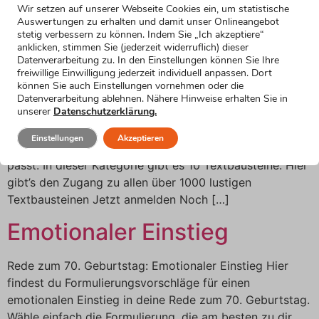
Wir setzen auf unserer Webseite Cookies ein, um statistische
passt. In dieser Kategorie gibt es 15 Textbausteine:
Auswertungen zu erhalten und damit unser Onlineangebot
Heute morgen war ich […]
stetig verbessern zu können. Indem Sie „Ich akzeptiere“
anklicken, stimmen Sie (jederzeit widerruflich) dieser
Toast ohne Prost
Datenverarbeitung zu. In den Einstellungen können Sie Ihre
freiwillige Einwilligung jederzeit individuell anpassen. Dort
können Sie auch Einstellungen vornehmen oder die
Rede zum 70. Geburtstag: Toast ohne Prost Hier findest
Datenverarbeitung ablehnen. Nähere Hinweise erhalten Sie in
unserer
Datenschutzerklärung.
du Formulierungsvorschläge für einen Toast am Ende
deiner Rede zum 70. Geburtstag. Wähle einfach die
Einstellungen
Akzeptieren
Formulierung, die am besten zu dir und zu deiner Rede
passt. In dieser Kategorie gibt es 10 Textbausteine: Hier
gibt’s den Zugang zu allen über 1000 lustigen
Textbausteinen Jetzt anmelden Noch […]
Emotionaler Einstieg
Rede zum 70. Geburtstag: Emotionaler Einstieg Hier
findest du Formulierungsvorschläge für einen
emotionalen Einstieg in deine Rede zum 70. Geburtstag.
Wähle einfach die Formulierung, die am besten zu dir