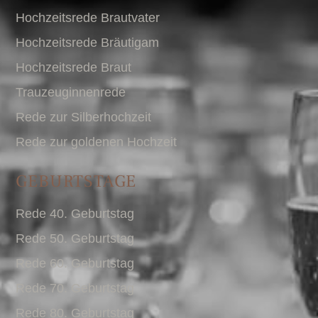
Hochzeitsrede Brautvater
Hochzeitsrede Bräutigam
Hochzeitsrede Braut
Trauzeuginnenrede
Rede zur Silberhochzeit
Rede zur goldenen Hochzeit
GEBURTSTAGE
Rede 40. Geburtstag
Rede 50. Geburtstag
Rede 60. Geburtstag
Rede 70. Geburtstag
Rede 80. Geburtstag