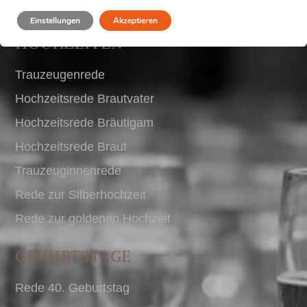
Einstellungen
Akzeptieren
HOCHZEITEN
Trauzeugenrede
Hochzeitsrede Brautvater
Hochzeitsrede Bräutigam
Hochzeitsrede Braut
Trauzeuginnenrede
Rede zur Silberhochzeit
Rede zur goldenen Hochzeit
GEBURTSTAGE
Rede 40. Geburtstag