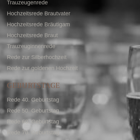
Trauzeugenrede
Hochzeitsrede Brautvater
Hochzeitsrede Bräutigam
Hochzeitsrede Braut
Trauzeuginnenrede
Rede zur Silberhochzeit
Rede zur goldenen Hochzeit
GEBURTSTAGE
Rede 40. Geburtstag
Rede 50. Geburtstag
Rede 60. Geburtstag
Rede 70. Geburtstag