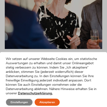
Noch mehr lustige
Wir setzen auf unserer Webseite Cookies ein, um statistische
Formulierungsvorschläge
Auswertungen zu erhalten und damit unser Onlineangebot
stetig verbessern zu können. Indem Sie „Ich akzeptiere“
anklicken, stimmen Sie (jederzeit widerruflich) dieser
Humorvoller Einstieg für die Rede zum 60.
Datenverarbeitung zu. In den Einstellungen können Sie Ihre
Geburtstag
freiwillige Einwilligung jederzeit individuell anpassen. Dort
können Sie auch Einstellungen vornehmen oder die
Mehr erfahren »
Datenverarbeitung ablehnen. Nähere Hinweise erhalten Sie in
Emotionaler Einstieg
unserer
Datenschutzerklärung.
Mehr erfahren »
Einstieg für nervöse Redner
Einstellungen
Akzeptieren
Mehr erfahren »