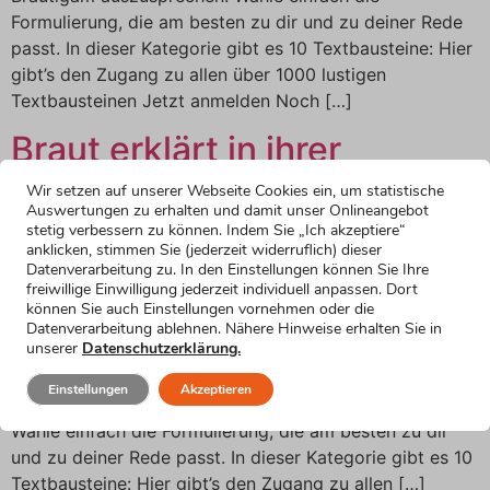
Formulierung, die am besten zu dir und zu deiner Rede
passt. In dieser Kategorie gibt es 10 Textbausteine: Hier
gibt’s den Zugang zu allen über 1000 lustigen
Textbausteinen Jetzt anmelden Noch […]
Braut erklärt in ihrer
Hochzeitsrede, wie
Wir setzen auf unserer Webseite Cookies ein, um statistische
Auswertungen zu erhalten und damit unser Onlineangebot
wunderbar der Bräutigam
stetig verbessern zu können. Indem Sie „Ich akzeptiere“
anklicken, stimmen Sie (jederzeit widerruflich) dieser
ist
Datenverarbeitung zu. In den Einstellungen können Sie Ihre
freiwillige Einwilligung jederzeit individuell anpassen. Dort
können Sie auch Einstellungen vornehmen oder die
Brautrede: Braut erklärt in ihrer Hochzeitsrede, wie
Datenverarbeitung ablehnen. Nähere Hinweise erhalten Sie in
unserer
Datenschutzerklärung.
wunderbar der Bräutigam ist Hier findest du
Formulierungsvorschläge, um in deiner Hochzeitsrede
Einstellungen
Akzeptieren
als Braut zu erklären, wie wunderbar der Bräutigam ist.
Wähle einfach die Formulierung, die am besten zu dir
und zu deiner Rede passt. In dieser Kategorie gibt es 10
Textbausteine: Hier gibt’s den Zugang zu allen […]