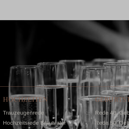
HOCHZEITEN
GEBURTS
Trauzeugenrede
Rede 40. Geb
Hochzeitsrede Brautvater
Rede 50. Geb