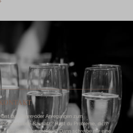
»
KONTAKT
Hast du Fragen oder Anregungen zum
Hochzeitsrede-Bausatz? Hast du Probleme, dich
auf der Seite anzumelden? Dann schreibe mir eine