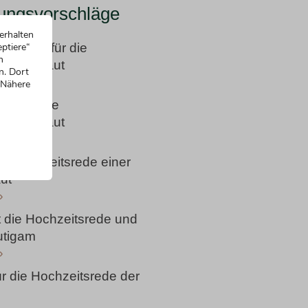
ungsvorschläge
erhalten
ptiere“
 Einstieg für die
n
e der Braut
n. Dort
»
 Nähere
ieg für die
e der Braut
»
die Hochzeitsrede einer
ut
»
t die Hochzeitsrede und
utigam
»
r die Hochzeitsrede der