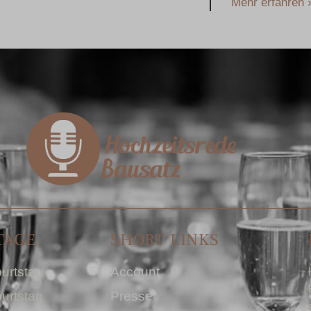
Mehr erfahren 
TAGE
SHORT LINKS
urtstag
Account
urtstag
Presse