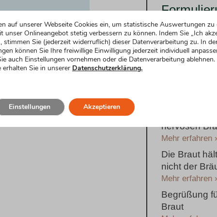
Formulier
en auf unserer Webseite Cookies ein, um statistische Auswertungen zu 
t unser Onlineangebot stetig verbessern zu können. Indem Sie „Ich akze
Traditioneller
, stimmen Sie (jederzeit widerruflich) dieser Datenverarbeitung zu. In de
Hochzeitsred
ngen können Sie Ihre freiwillige Einwilligung jederzeit individuell anpasse
Mehr erfahren 
ie auch Einstellungen vornehmen oder die Datenverarbeitung ablehnen.
 erhalten Sie in unserer
Datenschutzerklärung.
Lustiger Einst
Hochzeitsred
Mehr erfahren 
Einstellungen
Akzeptieren
Einstieg für 
nervösen Bra
Mehr erfahren 
Die Braut häl
nicht der Brä
Mehr erfahren 
Begrüßung fü
Braut