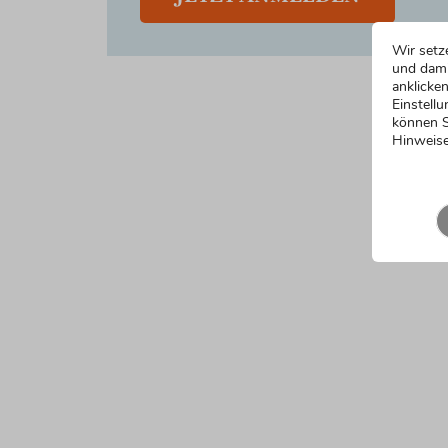
Wir setz
und dami
anklicken
Einstellu
können S
Hinweise