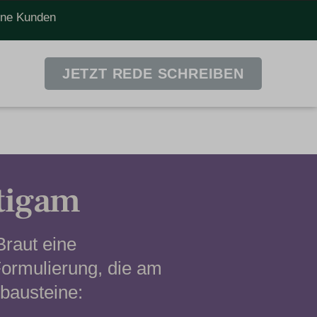
dene Kunden
JETZT REDE SCHREIBEN
utigam
Braut eine
Formulierung, die am
tbausteine: