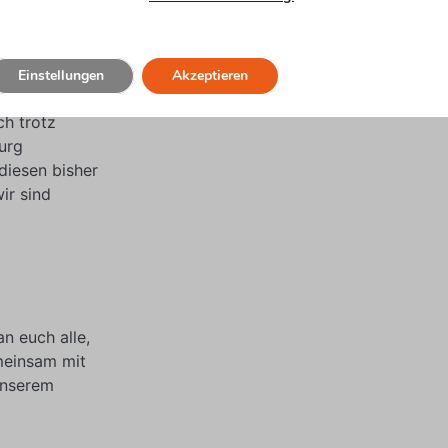
rzlich
Einstellungen
Akzeptieren
herzlich
ch trotz
urg
diesen bisher
ir sind
n euch alle,
meinsam mit
unserem