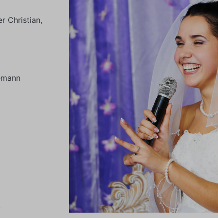
r Christian,
hemann
,