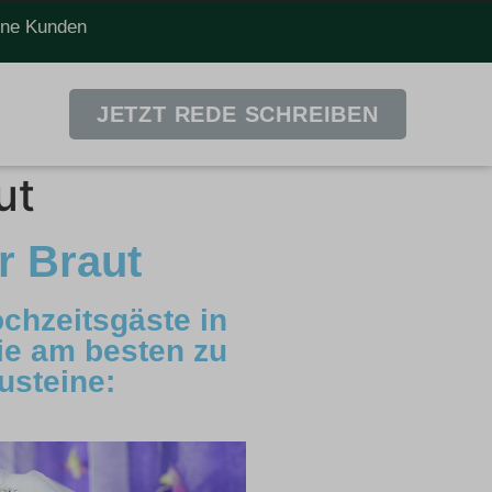
dene Kunden
JETZT REDE SCHREIBEN
ut
r Braut
chzeitsgäste in
die am besten zu
usteine: