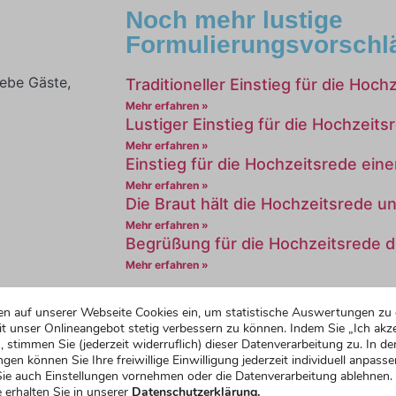
Noch mehr lustige
Formulierungsvorschl
ebe Gäste,
Traditioneller Einstieg für die Hoch
Mehr erfahren »
Lustiger Einstieg für die Hochzeits
Mehr erfahren »
Einstieg für die Hochzeitsrede ein
Mehr erfahren »
Die Braut hält die Hochzeitsrede u
Mehr erfahren »
Begrüßung für die Hochzeitsrede d
Mehr erfahren »
rs herzlich
en auf unserer Webseite Cookies ein, um statistische Auswertungen zu 
d seinen
t unser Onlineangebot stetig verbessern zu können. Indem Sie „Ich akze
 im fernen
, stimmen Sie (jederzeit widerruflich) dieser Datenverarbeitung zu. In de
ngen können Sie Ihre freiwillige Einwilligung jederzeit individuell anpasse
ie auch Einstellungen vornehmen oder die Datenverarbeitung ablehnen.
 erhalten Sie in unserer
Datenschutzerklärung.