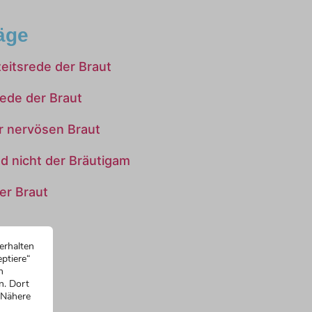
äge
zeitsrede der Braut
rede der Braut
er nervösen Braut
nd nicht der Bräutigam
er Braut
erhalten
ptiere“
n
n. Dort
 Nähere