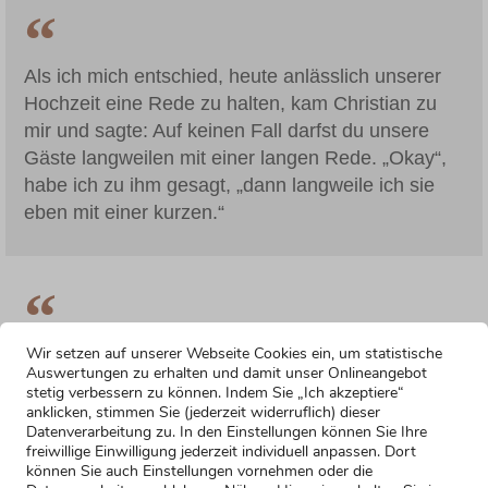
Als ich mich entschied, heute anlässlich unserer
Hochzeit eine Rede zu halten, kam Christian zu
mir und sagte: Auf keinen Fall darfst du unsere
Gäste langweilen mit einer langen Rede. „Okay“,
habe ich zu ihm gesagt, „dann langweile ich sie
eben mit einer kurzen.“
Ich werde heute nur ganz kurz zu euch sprechen
Wir setzen auf unserer Webseite Cookies ein, um statistische
Auswertungen zu erhalten und damit unser Onlineangebot
können – wegen meinem Hals. Nein, ich bin nicht
stetig verbessern zu können. Indem Sie „Ich akzeptiere“
erkältet. Aber mein frischgebackener Ehemann
anklicken, stimmen Sie (jederzeit widerruflich) dieser
Datenverarbeitung zu. In den Einstellungen können Sie Ihre
Christian hier neben mir hat angedroht, er würde
freiwillige Einwilligung jederzeit individuell anpassen. Dort
mir den Hals umdrehen, wenn ich hier wieder
können Sie auch Einstellungen vornehmen oder die