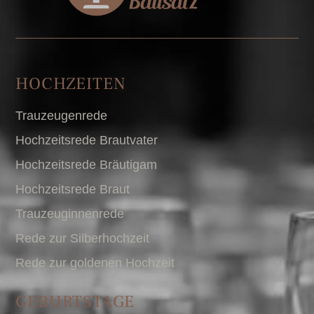
HOCHZEITEN
Trauzeugenrede
Hochzeitsrede Brautvater
Hochzeitsrede Bräutigam
Hochzeitsrede Braut
Trauzeuginnenrede
Rede zur Silberhochzeit
Rede zur goldenen Hochzeit
GEBURTSTAGE