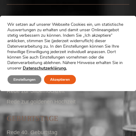
HOCHZEITEN
Wir setzen auf unserer Webseite Cookies ein, um statistische
Auswertungen zu erhalten und damit unser Onlineangebot
stetig verbessern zu können. Indem Sie „Ich akzeptiere“
Trauzeugenrede
anklicken, stimmen Sie (jederzeit widerruflich) dieser
Datenverarbeitung zu. In den Einstellungen können Sie Ihre
Hochzeitsrede Brautvater
freiwillige Einwilligung jederzeit individuell anpassen. Dort
können Sie auch Einstellungen vornehmen oder die
Hochzeitsrede Bräutigam
Datenverarbeitung ablehnen. Nähere Hinweise erhalten Sie in
unserer
Datenschutzerklärung.
Hochzeitsrede Braut
Einstellungen
Akzeptieren
Trauzeuginnenrede
Rede zur Silberhochzeit
Rede zur goldenen Hochzeit
GEBURTSTAGE
Rede 40. Geburtstag