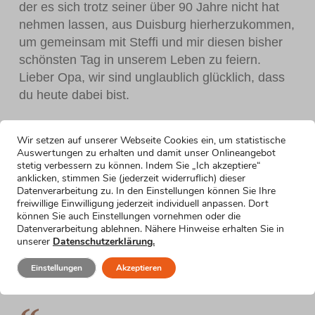
der es sich trotz seiner über 90 Jahre nicht hat
nehmen lassen, aus Duisburg hierherzukommen,
um gemeinsam mit Steffi und mir diesen bisher
schönsten Tag in unserem Leben zu feiern.
Lieber Opa, wir sind unglaublich glücklich, dass
du heute dabei bist.
Wir setzen auf unserer Webseite Cookies ein, um statistische
Auswertungen zu erhalten und damit unser Onlineangebot
stetig verbessern zu können. Indem Sie „Ich akzeptiere“
anklicken, stimmen Sie (jederzeit widerruflich) dieser
Liebe Familie, liebe Freunde, ein herzliches
Datenverarbeitung zu. In den Einstellungen können Sie Ihre
Willkommen an euch alle, die ihr von nah und
freiwillige Einwilligung jederzeit individuell anpassen. Dort
können Sie auch Einstellungen vornehmen oder die
fern hierhergekommen seid, um gemeinsam mit
Datenverarbeitung ablehnen. Nähere Hinweise erhalten Sie in
Steffi und mir diesen schönen und wichtigen Tag
unserer
Datenschutzerklärung.
in unserem Leben zu feiern.
Einstellungen
Akzeptieren