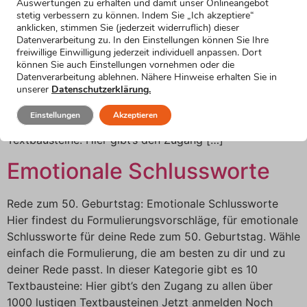
Auswertungen zu erhalten und damit unser Onlineangebot
stetig verbessern zu können. Indem Sie „Ich akzeptiere“
Rede zum 50. Geburtstag: Über das nachlassende
anklicken, stimmen Sie (jederzeit widerruflich) dieser
Datenverarbeitung zu. In den Einstellungen können Sie Ihre
Erinnerungsvermögen Hier findest du
freiwillige Einwilligung jederzeit individuell anpassen. Dort
Formulierungsvorschläge, um in deiner Rede zum 50.
können Sie auch Einstellungen vornehmen oder die
Geburtstag eine humorvolle Bemerkung über das
Datenverarbeitung ablehnen. Nähere Hinweise erhalten Sie in
unserer
Datenschutzerklärung.
nachlassende Erinnerungsvermögen im Alter zu machen.
Wähle einfach die Formulierung, die am besten zu dir
Einstellungen
Akzeptieren
und zu deiner Rede passt. In dieser Kategorie gibt es 15
Textbausteine: Hier gibt’s den Zugang […]
Emotionale Schlussworte
Rede zum 50. Geburtstag: Emotionale Schlussworte
Hier findest du Formulierungsvorschläge, für emotionale
Schlussworte für deine Rede zum 50. Geburtstag. Wähle
einfach die Formulierung, die am besten zu dir und zu
deiner Rede passt. In dieser Kategorie gibt es 10
Textbausteine: Hier gibt’s den Zugang zu allen über
1000 lustigen Textbausteinen Jetzt anmelden Noch