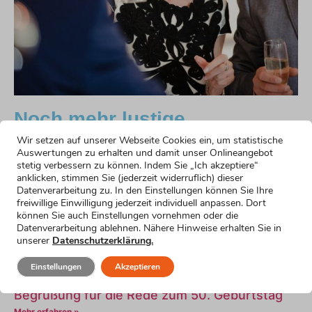
Noch mehr lustige
Formulierungsvorschläge
Wir setzen auf unserer Webseite Cookies ein, um statistische
Auswertungen zu erhalten und damit unser Onlineangebot
stetig verbessern zu können. Indem Sie „Ich akzeptiere“
Humorvoller Einstieg
anklicken, stimmen Sie (jederzeit widerruflich) dieser
Mehr erfahren »
Datenverarbeitung zu. In den Einstellungen können Sie Ihre
Emotionaler Einstieg
freiwillige Einwilligung jederzeit individuell anpassen. Dort
können Sie auch Einstellungen vornehmen oder die
Mehr erfahren »
Datenverarbeitung ablehnen. Nähere Hinweise erhalten Sie in
Einstieg für nervöse Redner
unserer
Datenschutzerklärung.
Mehr erfahren »
Einstieg für kurze Reden zum 50. Geburtstag
Einstellungen
Akzeptieren
Mehr erfahren »
Begrüßung für die Rede zum 50. Geburtstag
Mehr erfahren »