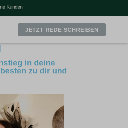
dene Kunden
JETZT REDE SCHREIBEN
g
nstieg in deine
besten zu dir und
: