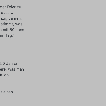
der Feier zu
 dass wir
nzig Jahren.
s stimmt, was
h mit 50 kann
am Tag.“
n 50 Jahren
ndere. Was man
rlich
zt einen