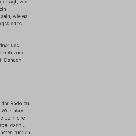
gefragt, wie
ein
sein, wie es
agskindes
edner und
t sich zum
ei. Danach
 der Rede zu
n Witz über
e peinliche
rde, dann …
chsten runden