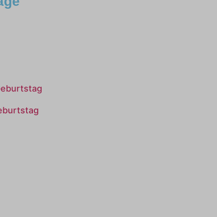
äge
Geburtstag
eburtstag