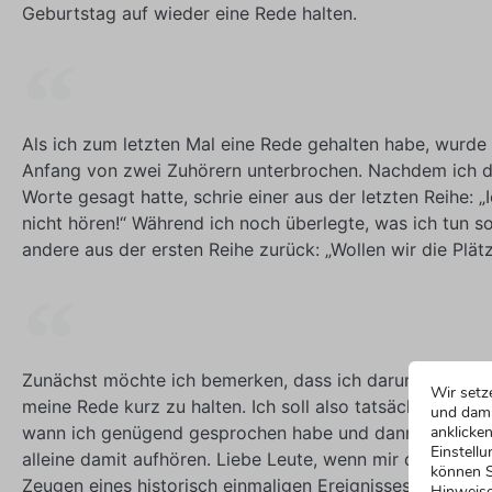
Geburtstag auf wieder eine Rede halten.
Als ich zum letzten Mal eine Rede gehalten habe, wurde 
Anfang von zwei Zuhörern unterbrochen. Nachdem ich d
Worte gesagt hatte, schrie einer aus der letzten Reihe: „
nicht hören!“ Während ich noch überlegte, was ich tun sol
andere aus der ersten Reihe zurück: „Wollen wir die Plät
Zunächst möchte ich bemerken, dass ich darum gebeten
Wir setz
meine Rede kurz zu halten. Ich soll also tatsächlich selb
und dami
wann ich genügend gesprochen habe und dann auch no
anklicken
Einstellu
alleine damit aufhören. Liebe Leute, wenn mir das gelingt
können S
Zeugen eines historisch einmaligen Ereignisses.
Hinweise