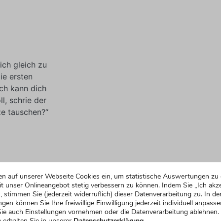
ich gleich zu
ie ersten
Ich kann dich
l, schrie der
ze tauschen?“
 wurde,
en auf unserer Webseite Cookies ein, um statistische Auswertungen zu 
st erkennen,
t unser Onlineangebot stetig verbessern zu können. Indem Sie „Ich akze
ch von ganz
, stimmen Sie (jederzeit widerruflich) dieser Datenverarbeitung zu. In de
ngen können Sie Ihre freiwillige Einwilligung jederzeit individuell anpasse
, werdet ihr
ie auch Einstellungen vornehmen oder die Datenverarbeitung ablehnen.
 erhalten Sie in unserer
Datenschutzerklärung.