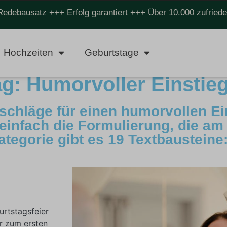
Redebausatz +++ Erfolg garantiert +++ Über 10.000 zufrie
Hochzeiten
Geburtstage
g: Humorvoller Einstie
schläge für einen humorvollen Ei
infach die Formulierung, die am 
ategorie gibt es 19 Textbausteine
urtstagsfeier
er zum ersten