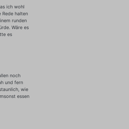
as ich wohl
e Rede halten
seinem runden
ürde. Wäre es
tte es
llen noch
ah und fern
staunlich, wie
 umsonst essen