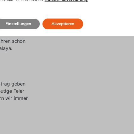
Einstellungen
Akzeptieren
Bild einer
ahren schon
alaya.
ftrag geben
utige Feier
ern wir immer