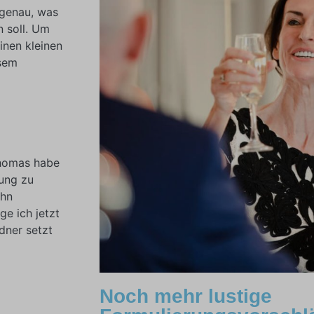
 genau, was
n soll. Um
inen kleinen
esem
Thomas habe
ung zu
ihn
e ich jetzt
dner setzt
Noch mehr lustige