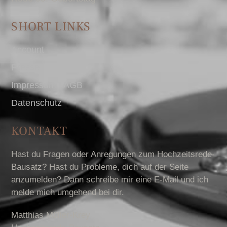
SHORT LINKS
Account
Presse
Impressum I AGB
Datenschutz
KONTAKT
Hast du Fragen oder Anregungen zum Hochzeitsrede-
Bausatz? Hast du Probleme, dich auf der Seite
anzumelden? Dann schreibe mir eine E-Mail und ich
melde mich umgehend bei dir.
Matthias Müller-Krey