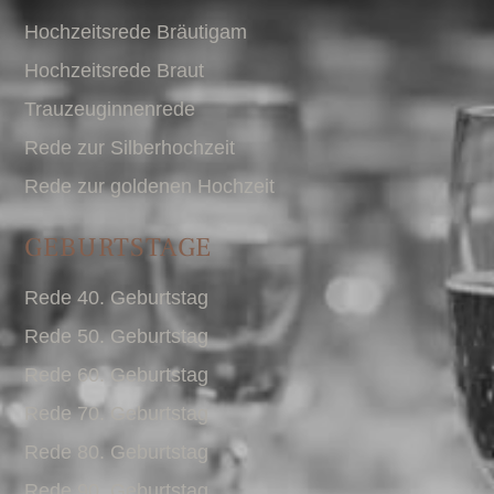
Hochzeitsrede Bräutigam
Hochzeitsrede Braut
Trauzeuginnenrede
Rede zur Silberhochzeit
Rede zur goldenen Hochzeit
GEBURTSTAGE
Rede 40. Geburtstag
Rede 50. Geburtstag
Rede 60. Geburtstag
Rede 70. Geburtstag
Rede 80. Geburtstag
Rede 90. Geburtstag