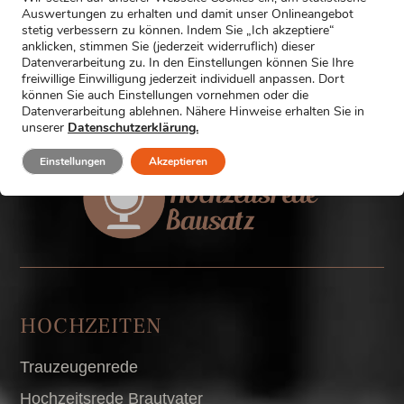
einfach die Formulierung, die am besten zu dir und zu
Auswertungen zu erhalten und damit unser Onlineangebot
stetig verbessern zu können. Indem Sie „Ich akzeptiere“
deiner Rede passt. In dieser Kategorie gibt es 11
anklicken, stimmen Sie (jederzeit widerruflich) dieser
Textbausteine: Hier gibt’s den Zugang zu allen über
Datenverarbeitung zu. In den Einstellungen können Sie Ihre
1000 lustigen Textbausteinen Jetzt […]
freiwillige Einwilligung jederzeit individuell anpassen. Dort
können Sie auch Einstellungen vornehmen oder die
Datenverarbeitung ablehnen. Nähere Hinweise erhalten Sie in
unserer
Datenschutzerklärung.
Einstellungen
Akzeptieren
HOCHZEITEN
Trauzeugenrede
Hochzeitsrede Brautvater