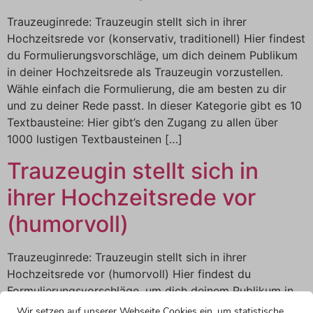
Trauzeuginrede: Trauzeugin stellt sich in ihrer
Hochzeitsrede vor (konservativ, traditionell) Hier findest
du Formulierungsvorschläge, um dich deinem Publikum
in deiner Hochzeitsrede als Trauzeugin vorzustellen.
Wähle einfach die Formulierung, die am besten zu dir
und zu deiner Rede passt. In dieser Kategorie gibt es 10
Textbausteine: Hier gibt’s den Zugang zu allen über
1000 lustigen Textbausteinen […]
Trauzeugin stellt sich in
ihrer Hochzeitsrede vor
(humorvoll)
Trauzeuginrede: Trauzeugin stellt sich in ihrer
Hochzeitsrede vor (humorvoll) Hier findest du
Formulierungsvorschläge, um dich deinem Publikum in
deiner Hochzeitsrede als Trauzeugin vorzustellen. Wähle
Wir setzen auf unserer Webseite Cookies ein, um statistische