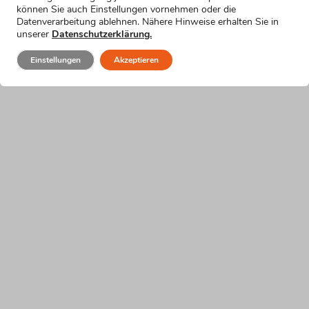
als
können Sie auch Einstellungen vornehmen oder die
Trauzeugin
Datenverarbeitung ablehnen. Nähere Hinweise erhalten Sie in
unserer
Datenschutzerklärung.
vorzustellen.
Wähle
Einstellungen
Akzeptieren
einfach
die
Formulierung,
die
am
besten
zu
dir
und
zu
deiner
Rede