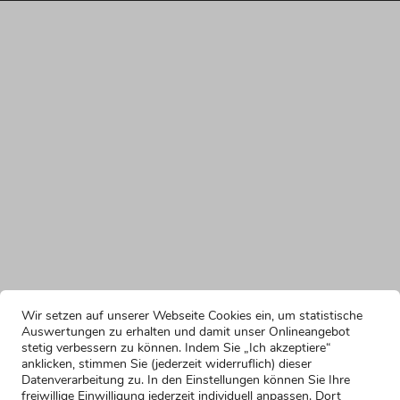
zeiten
tstage
Trauzeuginrede:
Hier
Trauzeugin
findest
du
stellt
Formulierungsvorschläge,
sich
um
in
dich
ihrer
deinem
Hochzeitsrede
Publikum
Wir setzen auf unserer Webseite Cookies ein, um statistische
in
vor
Auswertungen zu erhalten und damit unser Onlineangebot
stetig verbessern zu können. Indem Sie „Ich akzeptiere“
deiner
(humorvoll)
anklicken, stimmen Sie (jederzeit widerruflich) dieser
Hochzeitsrede
Datenverarbeitung zu. In den Einstellungen können Sie Ihre
freiwillige Einwilligung jederzeit individuell anpassen. Dort