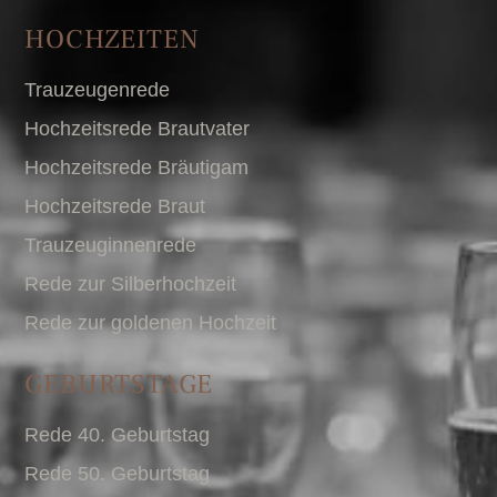
HOCHZEITEN
Trauzeugenrede
Hochzeitsrede Brautvater
Hochzeitsrede Bräutigam
Hochzeitsrede Braut
Trauzeuginnenrede
Rede zur Silberhochzeit
Rede zur goldenen Hochzeit
GEBURTSTAGE
Rede 40. Geburtstag
Rede 50. Geburtstag