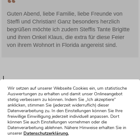
Guten Abend, liebe Familie, liebe Freunde von
Steffi und Christian! Ganz besonders herzlich
begrüßen möchte ich zudem Steffis Tante Brigitte
und ihren Onkel Klaus, die extra für diese Feier
von ihrem Wohnort in Florida angereist sind.
Wir setzen auf unserer Webseite Cookies ein, um statistische
Auswertungen zu erhalten und damit unser Onlineangebot
stetig verbessern zu können. Indem Sie „Ich akzeptiere“
anklicken, stimmen Sie (jederzeit widerruflich) dieser
Datenverarbeitung zu. In den Einstellungen können Sie Ihre
freiwillige Einwilligung jederzeit individuell anpassen. Dort
können Sie auch Einstellungen vornehmen oder die
Datenverarbeitung ablehnen. Nähere Hinweise erhalten Sie in
unserer
Datenschutzerklärung.