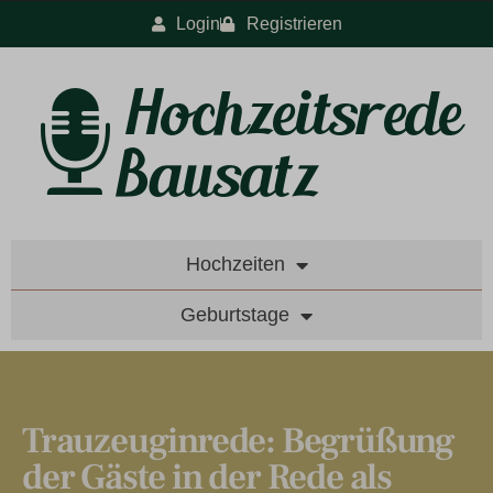
Login
Registrieren
Hochzeiten
Geburtstage
Trauzeuginrede: Begrüßung
der Gäste in der Rede als