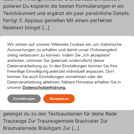
polieren Du kopierst die besten Formulierungen in ein
Textdokument und ergänzt ein paar persönliche Details.
Fertig! 3. Applaus genießen Mit einem perfekten
Redetext bringst […]
Danke, dass du dich für den
Wir setzen auf unserer Webseite Cookies ein, um statistische
Zugang für drei Monate mit
Auswertungen zu erhalten und damit unser Onlineangebot
stetig verbessern zu können. Indem Sie „Ich akzeptiere“
anklicken, stimmen Sie (jederzeit widerruflich) dieser
E-Book entschieden hast.
Datenverarbeitung zu. In den Einstellungen können Sie Ihre
freiwillige Einwilligung jederzeit individuell anpassen. Dort
können Sie auch Einstellungen vornehmen oder die
Danke, dass du dich für den Zugang für drei Monate mit
Datenverarbeitung ablehnen. Nähere Hinweise erhalten Sie in
E-Book entschieden hast. Du kannst jetzt sofort
unserer
Datenschutzerklärung.
loslegen. Der Hochzeitsrede-Bausatz wünscht dir gutes
Einstellungen
Akzeptieren
Gelingen beim Schreiben und beim Vortragen deiner
Hochzeitsrede. Für jede Rede die passenden Worte Hier
gelangst du zu den Textbausteinen für deine Rede
Trauzeuge Zur Trauzeugenrede Brautvater Zur
Brautvaterrede Bräutigam Zur […]