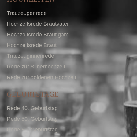
Trauzeugenrede
Hochzeitsrede Brautvater
Hochzeitsrede Bräutigam
Hochzeitsrede Braut
Trauzeuginnenrede
Rede zur Silberhochzeit
Rede zur goldenen Hochzeit
GEBURTSTAGE
Rede 40. Geburtstag
Rede 50. Geburtstag
Rede 60. Geburtstag