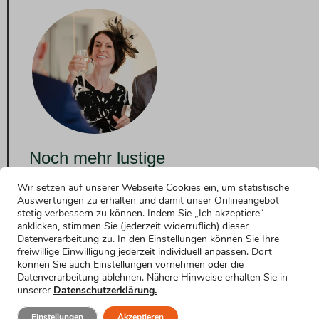
Noch mehr lustige
Formulierungsvorschläge
Wir setzen auf unserer Webseite Cookies ein, um statistische
Auswertungen zu erhalten und damit unser Onlineangebot
Rede zur Silberhochzeit: humorvoller Einstieg
stetig verbessern zu können. Indem Sie „Ich akzeptiere“
anklicken, stimmen Sie (jederzeit widerruflich) dieser
Mehr erfahren »
Datenverarbeitung zu. In den Einstellungen können Sie Ihre
freiwillige Einwilligung jederzeit individuell anpassen. Dort
Festlicher Einstieg in die Rede zur
können Sie auch Einstellungen vornehmen oder die
Silberhochzeit
Datenverarbeitung ablehnen. Nähere Hinweise erhalten Sie in
Mehr erfahren »
unserer
Datenschutzerklärung.
Einstieg für nervöse Redner
Einstellungen
Akzeptieren