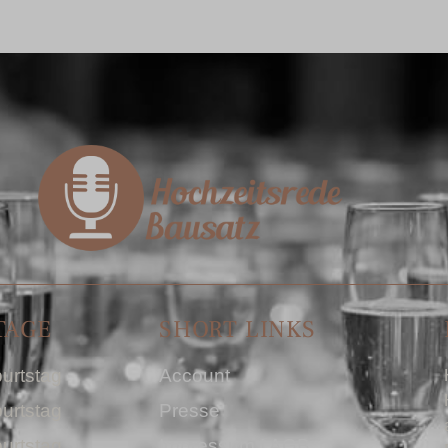
TAGE
SHORT LINKS
urtstag
Account
urtstag
Presse
urtstag
Impressum I AGB