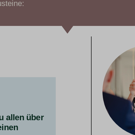
usteine:
u allen über
einen