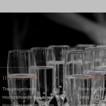
HOCHZEITEN
GEBURTS
Trauzeugenrede
Rede 40. Geb
Hochzeitsrede Brautvater
Rede 50. Geb
Hochzeitsrede Bräutigam
Rede 60. Geb