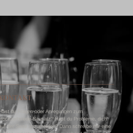
KONTAKT
Hast du Fragen oder Anregungen zum
Hochzeitsrede-Bausatz? Hast du Probleme, dich
auf der Seite anzumelden? Dann schreibe mir eine