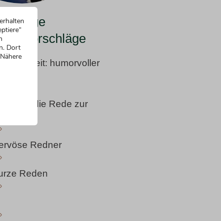
 lustige
erhalten
ptiere“
ungsvorschläge
n
n. Dort
 Nähere
erhochzeit: humorvoller
»
nstieg in die Rede zur
t
»
 nervöse Redner
»
 kurze Reden
»
»