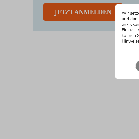
JETZT ANMELDEN
Wir setz
und dami
anklicken
Einstellu
können S
Hinweise