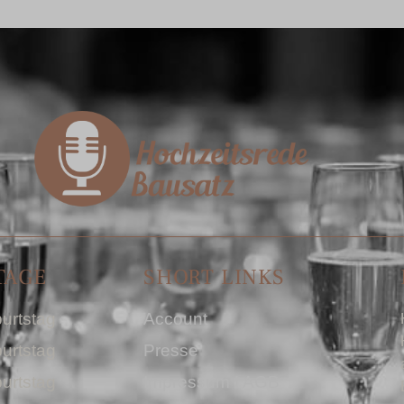
TAGE
SHORT LINKS
urtstag
Account
urtstag
Presse
urtstag
Impressum I AGB