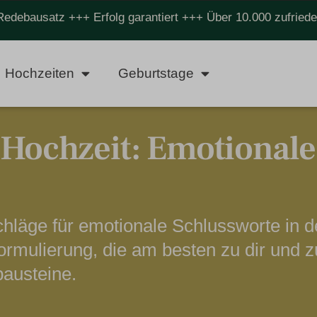
Redebausatz +++ Erfolg garantiert +++ Über 10.000 zufrie
Hochzeiten
Geburtstage
 Hochzeit: Emotionale
chläge für emotionale Schlussworte in d
ormulierung, die am besten zu dir und z
bausteine.