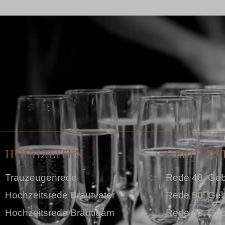
HOCHZEITEN
GEBURTS
Trauzeugenrede
Rede 40. Geb
Hochzeitsrede Brautvater
Rede 50. Geb
Hochzeitsrede Bräutigam
Rede 60. Geb