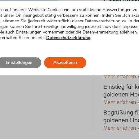
Formulier
en auf unserer Webseite Cookies ein, um statistische Auswertungen zu 
t unser Onlineangebot stetig verbessern zu können. Indem Sie „Ich akze
Rede zur gol
, stimmen Sie (jederzeit widerruflich) dieser Datenverarbeitung zu. In de
humorvoller E
ngen können Sie Ihre freiwillige Einwilligung jederzeit individuell anpasse
ie auch Einstellungen vornehmen oder die Datenverarbeitung ablehnen.
Mehr erfahren 
 erhalten Sie in unserer
Datenschutzerklärung.
Emotionaler E
goldenen Hoc
Mehr erfahren 
Einstellungen
Akzeptieren
Einstieg für
Mehr erfahren 
Einstieg für 
goldenen Hoc
Mehr erfahren 
Begrüßung fü
goldenen Hoc
Mehr erfahren 