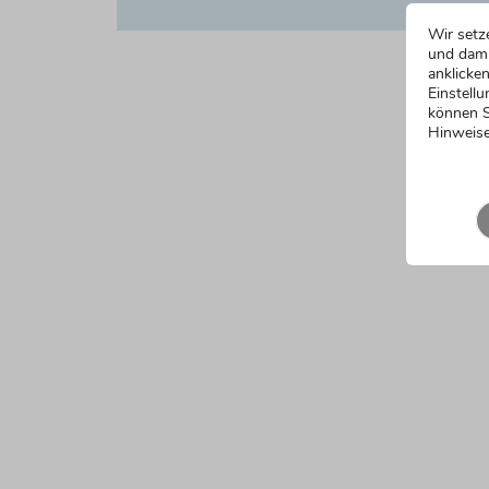
Wir setz
und dami
anklicken
Einstellu
können S
Hinweise