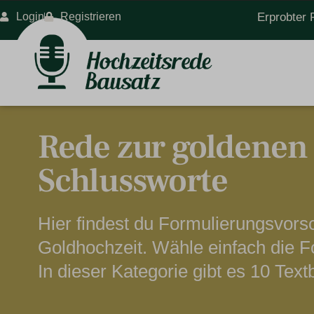
Login
Registrieren
Erprobter 
Rede zur goldenen
Schlussworte
Hier findest du Formulierungsvors
Goldhochzeit. Wähle einfach die F
In dieser Kategorie gibt es 10 Text