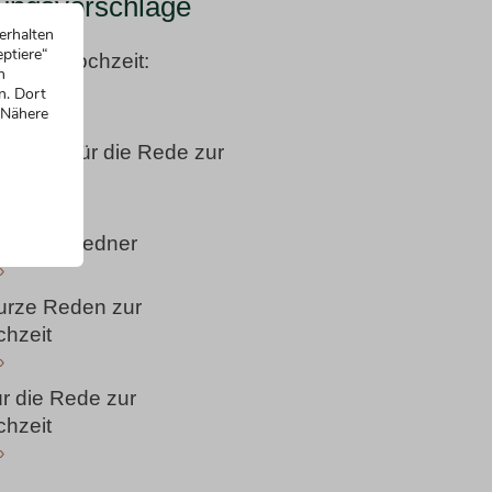
ungsvorschläge
erhalten
ptiere“
denen Hochzeit:
n
instieg
n. Dort
 Nähere
»
instieg für die Rede zur
hzeit
»
 nervöse Redner
»
kurze Reden zur
hzeit
»
r die Rede zur
hzeit
»