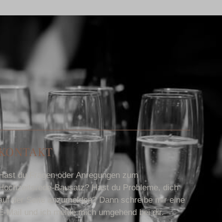
KONTAKT
Hast du Fragen oder Anregungen zum
Hochzeitsrede-Bausatz? Hast du Probleme, dich
auf der Seite anzumelden? Dann schreibe mir eine
E-Mail und ich melde mich umgehend bei dir.