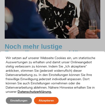
Noch mehr lustige
Formulierungsvorschläge
Wir setzen auf unserer Webseite Cookies ein, um statistische
Auswertungen zu erhalten und damit unser Onlineangebot
Rede zur goldenen Hochzeit: humorvoller
stetig verbessern zu können. Indem Sie „Ich akzeptiere“
Einstieg
anklicken, stimmen Sie (jederzeit widerruflich) dieser
Mehr erfahren »
Datenverarbeitung zu. In den Einstellungen können Sie Ihre
Emotionaler Einstieg für die Rede zur goldenen
freiwillige Einwilligung jederzeit individuell anpassen. Dort
können Sie auch Einstellungen vornehmen oder die
Hochzeit
Datenverarbeitung ablehnen. Nähere Hinweise erhalten Sie in
Mehr erfahren »
unserer
Datenschutzerklärung.
Einstieg für nervöse Redner
Mehr erfahren »
Einstellungen
Akzeptieren