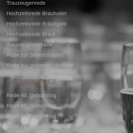
Trauzeugenrede
Hochzeitsrede Brautvater
Hochzeitsrede Bräutigam
Hochzeitsrede Braut
Trauzeuginnenrede
Rede zur Silberhochzeit
Rede zur goldenen Hochzeit
GEBURTSTAGE
Rede 40. Geburtstag
Rede 50. Geburtstag
Rede 60. Geburtstag
Rede 70. Geburtstag