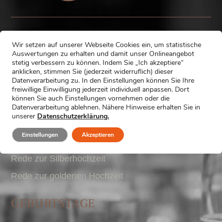
Wir setzen auf unserer Webseite Cookies ein, um statistische
HOCHZEITEN
Auswertungen zu erhalten und damit unser Onlineangebot
stetig verbessern zu können. Indem Sie „Ich akzeptiere“
anklicken, stimmen Sie (jederzeit widerruflich) dieser
Trauzeugenrede
Datenverarbeitung zu. In den Einstellungen können Sie Ihre
Hochzeitsrede Brautvater
freiwillige Einwilligung jederzeit individuell anpassen. Dort
können Sie auch Einstellungen vornehmen oder die
Hochzeitsrede Bräutigam
Datenverarbeitung ablehnen. Nähere Hinweise erhalten Sie in
unserer
Datenschutzerklärung.
Hochzeitsrede Braut
Einstellungen
Akzeptieren
Trauzeuginnenrede
Rede zur Silberhochzeit
Rede zur goldenen Hochzeit
GEBURTSTAGE