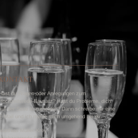
KONTAKT
Hast du Fragen oder Anregungen zum
Hochzeitsrede-Bausatz? Hast du Probleme, dich
auf der Seite anzumelden? Dann schreibe mir eine
E-Mail und ich melde mich umgehend bei dir.
Matthias Müller-Krey