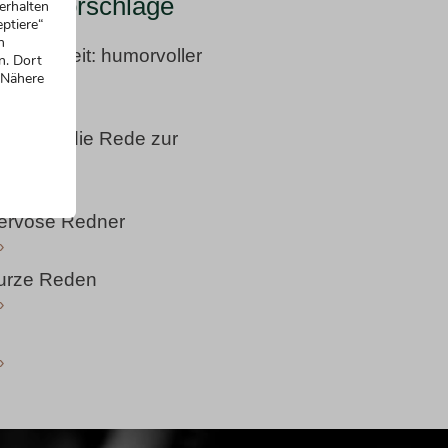
ungsvorschläge
erhalten
ptiere“
n
erhochzeit: humorvoller
n. Dort
 Nähere
»
nstieg in die Rede zur
t
»
 nervöse Redner
»
 kurze Reden
»
»