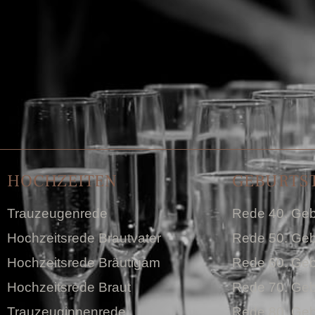
HOCHZEITEN
GEBURTS
Trauzeugenrede
Rede 40. Geb
Hochzeitsrede Brautvater
Rede 50. Geb
Hochzeitsrede Bräutigam
Rede 60. Geb
Hochzeitsrede Braut
Rede 70. Geb
Trauzeuginnenrede
Rede 80. Geb