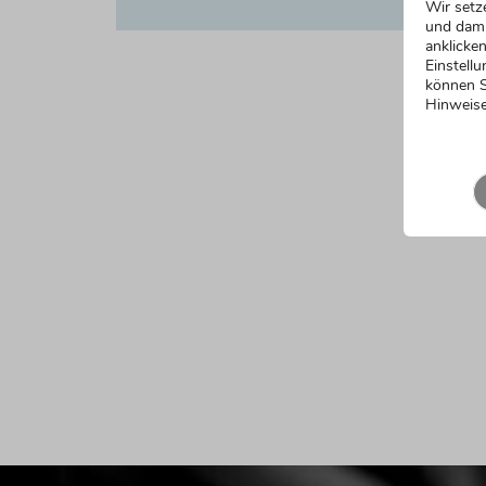
Wir setz
und dami
anklicken
Einstellu
können S
Hinweise