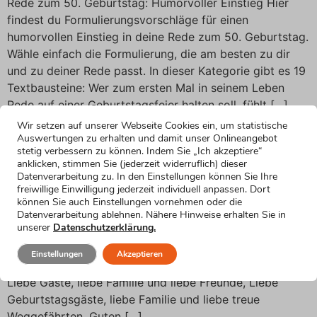
Rede zum 50. Geburtstag: Humorvoller Einstieg Hier
findest du Formulierungsvorschläge für einen
humorvollen Einstieg in deine Rede zum 50. Geburtstag.
Wähle einfach die Formulierung, die am besten zu dir
und zu deiner Rede passt. In dieser Kategorie gibt es 19
Textbausteine: Wer zum ersten Mal in seinem Leben
Rede auf einer Geburtstagsfeier halten soll, fühlt […]
Wir setzen auf unserer Webseite Cookies ein, um statistische
Begrüßung für die Rede
Auswertungen zu erhalten und damit unser Onlineangebot
stetig verbessern zu können. Indem Sie „Ich akzeptiere“
zum 50. Geburtstag
anklicken, stimmen Sie (jederzeit widerruflich) dieser
Datenverarbeitung zu. In den Einstellungen können Sie Ihre
freiwillige Einwilligung jederzeit individuell anpassen. Dort
Rede zum 50. Geburtstag: Begrüßung Hier findest du
können Sie auch Einstellungen vornehmen oder die
Formulierungsvorschläge für die Begrüßung in deiner
Datenverarbeitung ablehnen. Nähere Hinweise erhalten Sie in
unserer
Datenschutzerklärung.
Rede zum 50. Geburtstag. Wähle einfach die
Formulierung, die am besten zu dir und zu deiner Rede
Einstellungen
Akzeptieren
passt. In dieser Kategorie gibt es 11 Textbausteine:
Liebe Gäste, liebe Familie und liebe Freunde, Liebe
Geburtstagsgäste, liebe Familie und liebe treue
Weggefährten, Guten […]