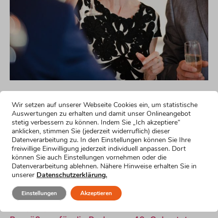
Noch mehr lustige
Wir setzen auf unserer Webseite Cookies ein, um statistische
Formulierungsvorschläge
Auswertungen zu erhalten und damit unser Onlineangebot
stetig verbessern zu können. Indem Sie „Ich akzeptiere“
anklicken, stimmen Sie (jederzeit widerruflich) dieser
Humorvoller Einstieg
Datenverarbeitung zu. In den Einstellungen können Sie Ihre
Mehr erfahren »
freiwillige Einwilligung jederzeit individuell anpassen. Dort
Emotionaler Einstieg
können Sie auch Einstellungen vornehmen oder die
Datenverarbeitung ablehnen. Nähere Hinweise erhalten Sie in
Mehr erfahren »
unserer
Datenschutzerklärung.
Einstieg für nervöse Redner
Mehr erfahren »
Einstellungen
Akzeptieren
Einstieg für kurze Reden
Mehr erfahren »