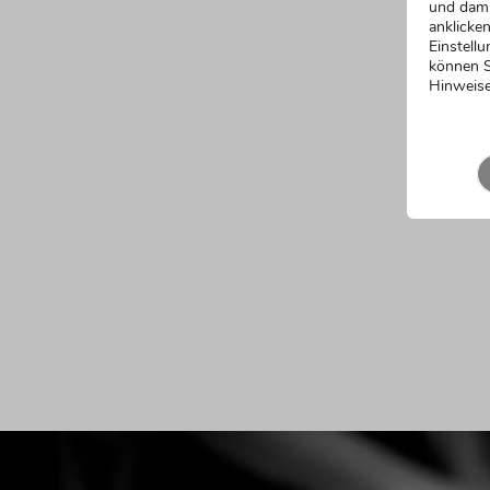
und dami
anklicken
Einstellu
können S
Hinweise