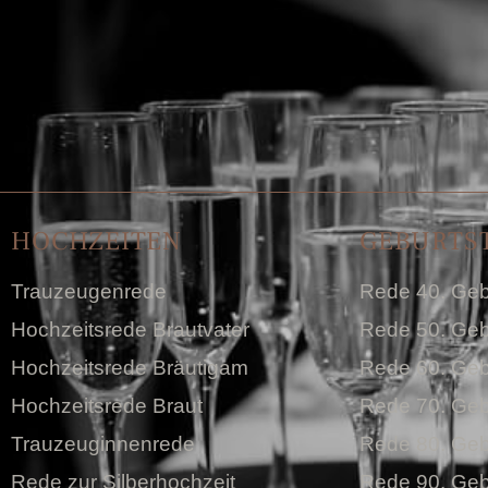
HOCHZEITEN
GEBURTS
Trauzeugenrede
Rede 40. Geb
Hochzeitsrede Brautvater
Rede 50. Geb
Hochzeitsrede Bräutigam
Rede 60. Geb
Hochzeitsrede Braut
Rede 70. Geb
Trauzeuginnenrede
Rede 80. Geb
Rede zur Silberhochzeit
Rede 90. Geb