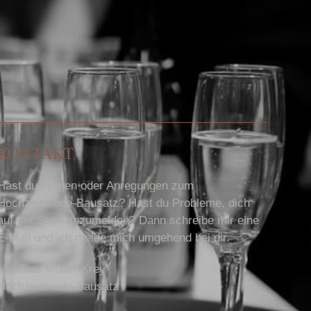
KONTAKT
Hast du Fragen oder Anregungen zum
Hochzeitsrede-Bausatz? Hast du Probleme, dich
auf der Seite anzumelden? Dann schreibe mir eine
E-Mail und ich melde mich umgehend bei dir.
Matthias Müller-Krey
Hochzeitsrede-Bausatz