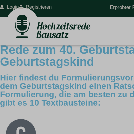
Login
Registrieren
Erprobter 
Rede zum 40. Geburtsta
Geburtstagskind
Hier findest du Formulierungsvo
dem Geburtstagskind einen Ratsc
Formulierung, die am besten zu d
gibt es 10 Textbausteine: