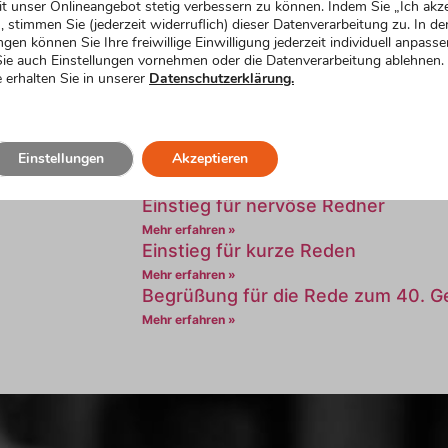
t unser Onlineangebot stetig verbessern zu können. Indem Sie „Ich akze
, stimmen Sie (jederzeit widerruflich) dieser Datenverarbeitung zu. In de
Noch mehr lustige
ngen können Sie Ihre freiwillige Einwilligung jederzeit individuell anpasse
ie auch Einstellungen vornehmen oder die Datenverarbeitung ablehnen.
Formulierungsvorschl
 erhalten Sie in unserer
Datenschutzerklärung.
Humorvoller Einstieg
Mehr erfahren »
Einstellungen
Akzeptieren
Emotionaler Einstieg
Mehr erfahren »
Einstieg für nervöse Redner
Mehr erfahren »
Einstieg für kurze Reden
Mehr erfahren »
Begrüßung für die Rede zum 40. G
Mehr erfahren »