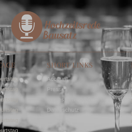
TAGE
SHORT LINKS
urtstag
Account
urtstag
Presse
urtstag
Impressum I AGB
urtstag
Datenschutz
urtstag
urtstag