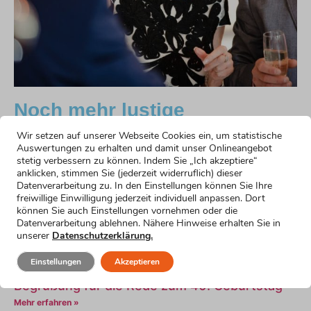
Noch mehr lustige
Formulierungsvorschläge
Wir setzen auf unserer Webseite Cookies ein, um statistische
Auswertungen zu erhalten und damit unser Onlineangebot
Humorvoller Einstieg
stetig verbessern zu können. Indem Sie „Ich akzeptiere“
anklicken, stimmen Sie (jederzeit widerruflich) dieser
Mehr erfahren »
Datenverarbeitung zu. In den Einstellungen können Sie Ihre
Emotionaler Einstieg
freiwillige Einwilligung jederzeit individuell anpassen. Dort
Mehr erfahren »
können Sie auch Einstellungen vornehmen oder die
Einstieg für nervöse Redner
Datenverarbeitung ablehnen. Nähere Hinweise erhalten Sie in
unserer
Datenschutzerklärung.
Mehr erfahren »
Einstieg für kurze Reden
Einstellungen
Akzeptieren
Mehr erfahren »
Begrüßung für die Rede zum 40. Geburtstag
Mehr erfahren »