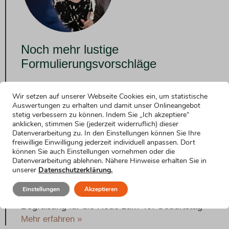
Noch mehr lustige
Formulierungsvorschläge
Humorvoller Einstieg
Wir setzen auf unserer Webseite Cookies ein, um statistische
Mehr erfahren »
Auswertungen zu erhalten und damit unser Onlineangebot
stetig verbessern zu können. Indem Sie „Ich akzeptiere“
Emotionaler Einstieg
anklicken, stimmen Sie (jederzeit widerruflich) dieser
Mehr erfahren »
Datenverarbeitung zu. In den Einstellungen können Sie Ihre
freiwillige Einwilligung jederzeit individuell anpassen. Dort
Einstieg für nervöse Redner
können Sie auch Einstellungen vornehmen oder die
Mehr erfahren »
Datenverarbeitung ablehnen. Nähere Hinweise erhalten Sie in
unserer
Datenschutzerklärung.
Einstieg für kurze Reden
Mehr erfahren »
Einstellungen
Akzeptieren
Begrüßung für die Rede zum 40. Geburtstag
Mehr erfahren »