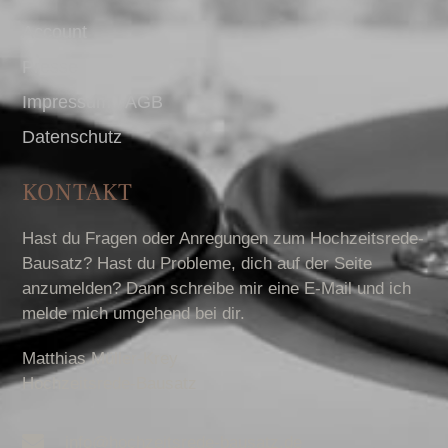
Account
Presse
Impressum I AGB
Datenschutz
KONTAKT
Hast du Fragen oder Anregungen zum Hochzeitsrede-
Bausatz? Hast du Probleme, dich auf der Seite
anzumelden? Dann schreibe mir eine E-Mail und ich
melde mich umgehend bei dir.
Matthias Müller-Krey
Hochzeitsrede-Bausatz
info@hochzeitsrede-bausatz.de