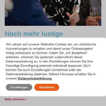
Noch mehr lustige
Formulierungsvorschläge
Wir setzen auf unserer Webseite Cookies ein, um statistische
Auswertungen zu erhalten und damit unser Onlineangebot
Humorvoller Einstieg
stetig verbessern zu können. Indem Sie „Ich akzeptiere“
Mehr erfahren »
anklicken, stimmen Sie (jederzeit widerruflich) dieser
Emotionaler Einstieg
Datenverarbeitung zu. In den Einstellungen können Sie Ihre
freiwillige Einwilligung jederzeit individuell anpassen. Dort
Mehr erfahren »
können Sie auch Einstellungen vornehmen oder die
Einstieg für nervöse Redner
Datenverarbeitung ablehnen. Nähere Hinweise erhalten Sie in
Mehr erfahren »
unserer
Datenschutzerklärung.
Einstieg für kurze Reden
Einstellungen
Akzeptieren
Mehr erfahren »
Begrüßung für die Rede zum 40. Geburtstag
Mehr erfahren »