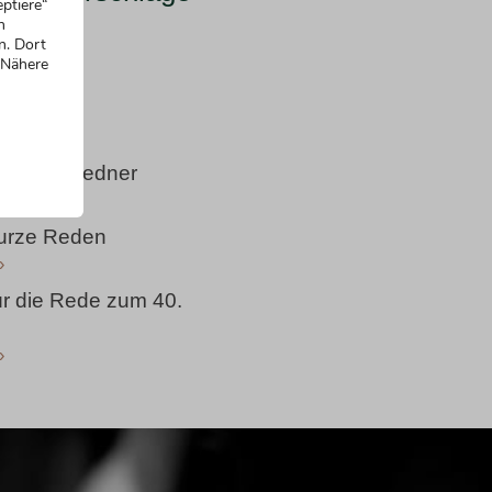
ptiere“
n
Einstieg
n. Dort
 Nähere
»
Einstieg
»
 nervöse Redner
»
 kurze Reden
»
r die Rede zum 40.
»