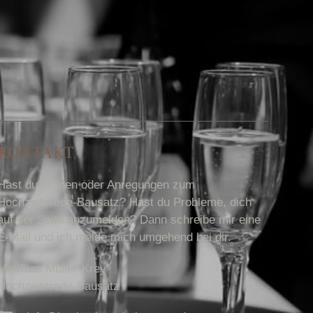
KONTAKT
Hast du Fragen oder Anregungen zum
Hochzeitsrede-Bausatz? Hast du Probleme, dich
auf der Seite anzumelden? Dann schreibe mir eine
E-Mail und ich melde mich umgehend bei dir.
Matthias Müller-Krey
Hochzeitsrede-Bausatz