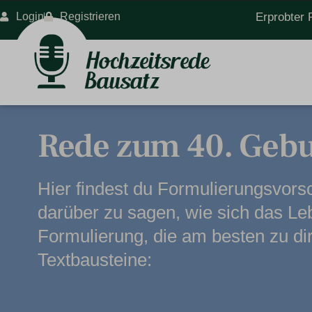
Login
Registrieren
Erprobter 
Rede zum 40. Gebu
Hier findest du Formulierungsvors
darüber zu sagen, wie sich das Le
Formulierung, die am besten zu dir
Textbausteine: