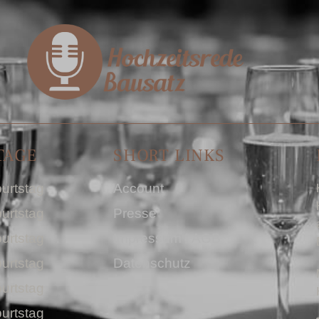
TAGE
SHORT LINKS
urtstag
Account
urtstag
Presse
urtstag
Impressum I AGB
urtstag
Datenschutz
urtstag
urtstag