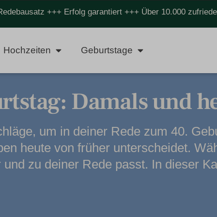
Redebausatz +++ Erfolg garantiert +++ Über 10.000 zufrie
Hochzeiten
Geburtstage
rtstag: Damals und h
chläge, um in deiner Rede zum 40. Geb
ben heute von früher unterscheidet. Wäh
 und zu deiner Rede passt. In dieser Ka