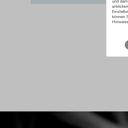
und dami
anklicken
Einstellu
können S
Hinweise