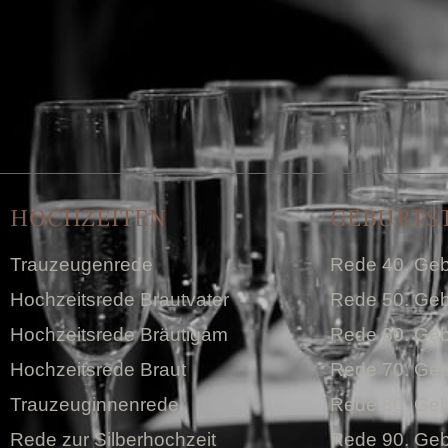
HOCHZEITEN
GEBURTS
Trauzeugenrede
Rede 40. Geb
Hochzeitsrede Brautvater
Rede 50. Geb
Hochzeitsrede Bräutigam
Rede 60. Geb
Hochzeitsrede Braut
Rede 70. Geb
Trauzeuginnenrede
Rede 80. Geb
Rede zur Silberhochzeit
Rede 90. Geb