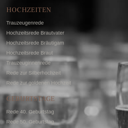
HOCHZEITEN
Trauzeugenrede
Hochzeitsrede Brautvater
Hochzeitsrede Bräutigam
Hochzeitsrede Braut
Trauzeuginnenrede
Rede zur Silberhochzeit
Rede zur goldenen Hochzeit
GEBURTSTAGE
Rede 40. Geburtstag
Rede 50. Geburtstag