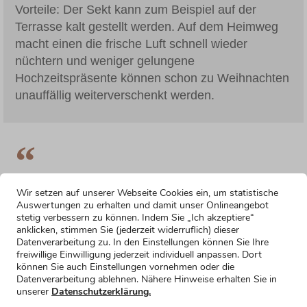
Vorteile: Der Sekt kann zum Beispiel auf der
Terrasse kalt gestellt werden. Auf dem Heimweg
macht einen die frische Luft schnell wieder
nüchtern und weniger gelungene
Hochzeitspräsente können schon zu Weihnachten
unauffällig weiterverschenkt werden.
In alten Zeiten war Juni der populärste um große
Wir setzen auf unserer Webseite Cookies ein, um statistische
Feste zu feiern. Das lag wohl auch daran, dass die
Auswertungen zu erhalten und damit unser Onlineangebot
stetig verbessern zu können. Indem Sie „Ich akzeptiere“
meisten Menschen in diesem Monat ihr einziges
anklicken, stimmen Sie (jederzeit widerruflich) dieser
Bad im ganzen Jahr nahmen, so dass die Gäste
Datenverarbeitung zu. In den Einstellungen können Sie Ihre
bei der Feier alle anständig riechen würden.
freiwillige Einwilligung jederzeit individuell anpassen. Dort
können Sie auch Einstellungen vornehmen oder die
Datenverarbeitung ablehnen. Nähere Hinweise erhalten Sie in
Auch ich bin sehr froh, dass mein Geburtstag in
unserer
Datenschutzerklärung.
den Sommer fällt, doch ich bin sicher, wenn die