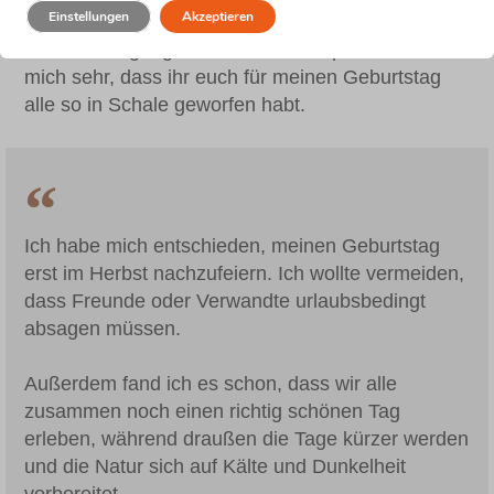
Einstellungen
Akzeptieren
Feier in den November gefallen wäre, hättet ihr
alle ähnlich gut gerochen. Überhaupt freue ich
mich sehr, dass ihr euch für meinen Geburtstag
alle so in Schale geworfen habt.
Ich habe mich entschieden, meinen Geburtstag
erst im Herbst nachzufeiern. Ich wollte vermeiden,
dass Freunde oder Verwandte urlaubsbedingt
absagen müssen.
Außerdem fand ich es schon, dass wir alle
zusammen noch einen richtig schönen Tag
erleben, während draußen die Tage kürzer werden
und die Natur sich auf Kälte und Dunkelheit